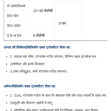
0~10/20mA
12~30 वीडीसी
0/1~5V
3 तार
0/1~10V
0.5~4.5V
5 वीडीसी
उत्पाद की विशेषताएं
सिलिकॉन दबाव ट्रांसमीटर सेंसर का
:
1. व्यापक माप सीमा, स्टेनलेस स्टील संरचना, विभिन्न दबाव इंटरफ़ेस रूप
2कॉम्पैक्ट और हल्के डिजाइन
3.
उच्च परिशुद्धता, सभी स्टेनलेस स्टील संरचना।
आवेदन
सिलिकॉन दबाव ट्रांसमीटर सेंसर का
:
1- 316L स्टेनलेस स्टील के साथ गैर संक्षारक गैसों और तरल पदार्थों के दबाव माप
2समुद्री और विमानन उद्योगों में लागू
3. औद्योगिक ऑन-साइट प्रक्रियाओं जैसे पेट्रोलियम, रसायन, धातु विज्ञान,