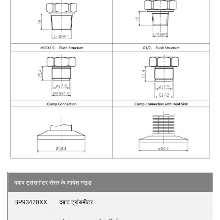
दबाव ट्रांसमीटर सेंसर के आदेश गाइड
BP93420XX
दबाव ट्रांसमीटर