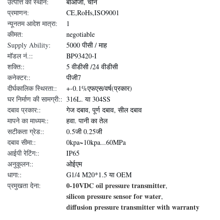
उत्पत्ति का स्थान:
बाओजी, चीन
प्रमाणन:
CE,RoHs,ISO9001
न्यूनतम आदेश मात्रा:
1
कीमत:
negotiable
Supply Ability:
5000 पीसी / माह
मॉडल नं.::
BP93420-I
शक्ति::
5 वीडीसी /24 वीडीसी
कनेक्टर::
पीजी7
दीर्घकालिक स्थिरता::
+-0.1%एफएस/वर्ष(प्रकार)
घर निर्माण की सामग्री::
316L. या 304SS
दबाव प्रकार::
गेज दबाव, पूर्ण दबाव, सील दबाव
मापने का माध्यम::
हवा. पानी का तेल
सटीकता ग्रेड::
0.5जी 0.25जी
दबाव सीमा::
0kpa~10kpa...60MPa
आईपी रेटिंग::
IP65
अनुकूलन::
ओईएम
धागा::
G1/4 M20*1.5 या OEM
0-10VDC oil pressure transmitter
प्रमुखता देना:
,
silicon pressure sensor for water
,
diffusion pressure transmitter with warranty