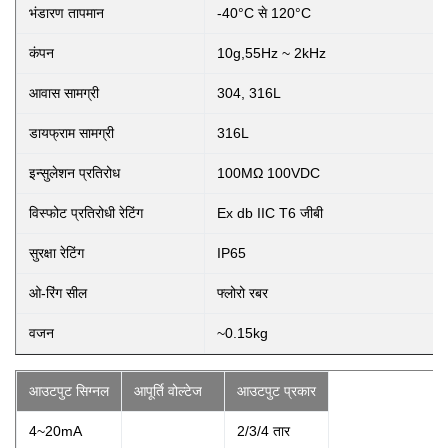
भंडारण तापमान
-40°C से 120°C
कंपन
10g,55Hz ~ 2kHz
आवास सामग्री
304, 316L
डायफ्राम सामग्री
316L
इन्सुलेशन प्रतिरोध
100MΩ 100VDC
विस्फोट प्रतिरोधी रेटिंग
Ex db IIC T6 जीबी
सुरक्षा रेटिंग
IP65
ओ-रिंग सील
फ्लोरो रबर
वजन
~0.15kg
आउटपुट सिग्नल
आपूर्ति वोल्टेज
आउटपुट प्रकार
4~20mA
2/3/4 तार