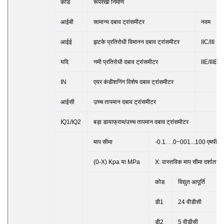
कोड
रूपरेखा निर्माण
आईबी
सामान्य दबाव ट्रांसमीटर
नवम
आईई
झटके प्रतिरोधी विमानन दबाव ट्रांसमीटर
IIC/III
यदि
नमी प्रतिरोधी दबाव ट्रांसमीटर
IIE/IIIE
IN
एयर कंडीशनिंग विशेष दबाव ट्रांसमीटर
आईसी
उच्च तापमान दबाव ट्रांसमीटर
IQ1/IQ2
बड़ा डायाफ्राम/उच्च तापमान दबाव ट्रांसमीटर
माप सीमा
-0.1. . .0~001...100 एमपीए
(0-X) Kpa या MPa
X: वास्तविक माप सीमा दर्शाता है
कोड
विद्युत आपूर्ति
डी1
24 वीडीसी
डी2
5 वीडीसी