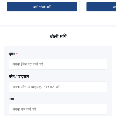
अभी संपर्क करें
अभ
बोली मांगें
ईमेल
*
फ़ोन / व्हाट्सएप
नाम