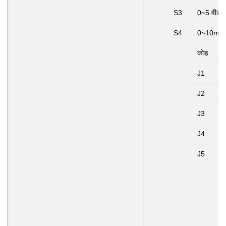
S3
0~5 वीडीस
S4
0~10mA
कोड
J1
J2
J3
J4
J5