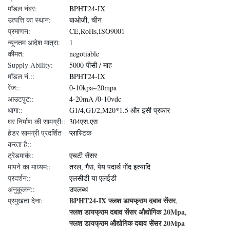
मॉडल नंबर:
BPHT24-IX
उत्पत्ति का स्थान:
बाओजी, चीन
प्रमाणन:
CE,RoHs,ISO9001
न्यूनतम आदेश मात्रा:
1
कीमत:
negotiable
Supply Ability:
5000 पीसी / माह
मॉडल नं.::
BPHT24-IX
रेंज::
0-10kpa~20mpa
आउटपुट::
4-20mA /0-10vdc
धागा::
G1/4,G1/2,M20*1.5 और इसी प्रकार
घर निर्माण की सामग्री::
304एस.एस
हेडर सामग्री प्रदर्शित
प्लास्टिक
करता है::
ट्रेडमार्क::
एचटी सेंसर
मापने का माध्यम::
तरल, गैस, पेय पदार्थ गोंद इत्यादि
प्रदर्शन::
एलसीडी या एलईडी
अनुकूलन::
उपलब्ध
BPHT24-IX फ्लश डायफ्राम दबाव सेंसर
प्रमुखता देना:
,
फ्लश डायफ्राम दबाव सेंसर औद्योगिक 20Mpa
,
फ्लश डायफ्राम औद्योगिक दबाव सेंसर 20Mpa