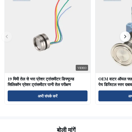
VIDEO
19 मिमी तेल से भरा प्रेशर ट्रांसमीटर डिफ्यूज्ड
OEM वाटर ऑयल फ्लश ड
सिलिकॉन प्रेशर ट्रांसमीटर पानी तेल परीक्षण
पेय डिजिटल स्तर दबाव
अभी संपर्क करें
अभ
बोली मांगें