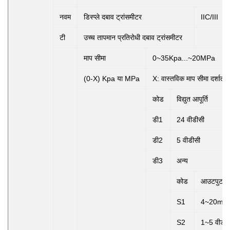
नवम
डिस्प्ले दबाव ट्रांसमीटर
IIC/III
टी
उच्च तापमान प्रतिरोधी दबाव ट्रांसमीटर
माप सीमा
0~35Kpa...~20MPa
(0-X) Kpa या MPa
X: वास्तविक माप सीमा दर्शाता ह
कोड
विद्युत आपूर्ति
डी1
24 वीडीसी
डी2
5 वीडीसी
डी3
अन्य
कोड
आउटपुट सि
S1
4~20mA
S2
1~5 वीडीस