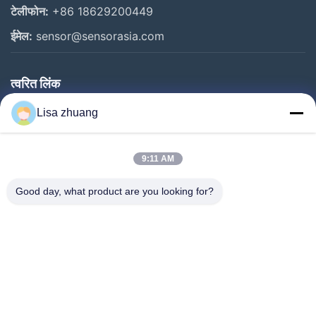
टेलीफोन:
+86 18629200449
ईमेल:
sensor@sensorasia.com
त्वरित लिंक
घर
Lisa zhuang
उत्पादों
9:11 AM
वीआर शो
हमारे बारे में
Good day, what product are you looking for?
कारखाना भ्रमण
गुणवत्ता नियंत्रण
संपर्क करें
एक उद्धरण का अनुरोध करें
समाचार