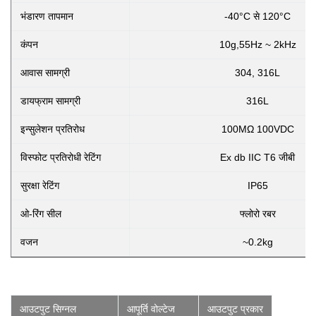
भंडारण तापमान
-40°C से 120°C
कंपन
10g,55Hz ~ 2kHz
आवास सामग्री
304, 316L
डायफ्राम सामग्री
316L
इन्सुलेशन प्रतिरोध
100MΩ 100VDC
विस्फोट प्रतिरोधी रेटिंग
Ex db IIC T6 जीबी
सुरक्षा रेटिंग
IP65
ओ-रिंग सील
फ्लोरो रबर
वजन
~0.2kg
आउटपुट सिग्नल
आपूर्ति वोल्टेज
आउटपुट प्रकार