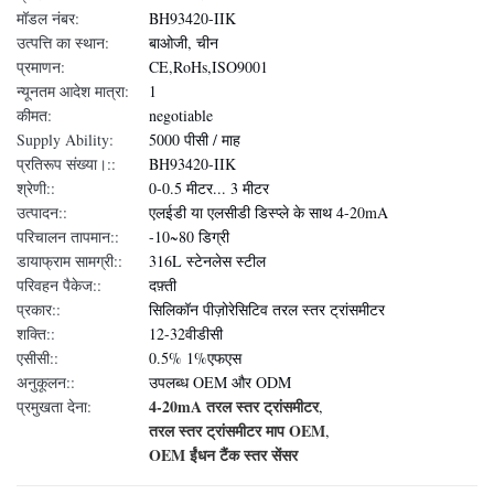
मॉडल नंबर:
BH93420-IIK
उत्पत्ति का स्थान:
बाओजी, चीन
प्रमाणन:
CE,RoHs,ISO9001
न्यूनतम आदेश मात्रा:
1
कीमत:
negotiable
Supply Ability:
5000 पीसी / माह
प्रतिरूप संख्या।::
BH93420-IIK
श्रेणी::
0-0.5 मीटर... 3 मीटर
उत्पादन::
एलईडी या एलसीडी डिस्प्ले के साथ 4-20mA
परिचालन तापमान::
-10~80 डिग्री
डायाफ्राम सामग्री::
316L स्टेनलेस स्टील
परिवहन पैकेज::
दफ़्ती
प्रकार::
सिलिकॉन पीज़ोरेसिटिव तरल स्तर ट्रांसमीटर
शक्ति::
12-32वीडीसी
एसीसी::
0.5% 1%एफएस
अनुकूलन::
उपलब्ध OEM और ODM
4-20mA तरल स्तर ट्रांसमीटर
प्रमुखता देना:
,
तरल स्तर ट्रांसमीटर माप OEM
,
OEM ईंधन टैंक स्तर सेंसर