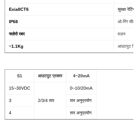
ExiaIICT6
सुरक्षा रेटिंग
IP68
ओ-रिंग सील
फ्लोरो रबर
वज़न
~1.1Kg
आउटपुट सिग
S1
आउटपुट प्रकार
4~20mA
15~30VDC
0~10/20mA
3
2/3/4 तार
तार
अनुप्रयोग
4
तार
अनुप्रयोग