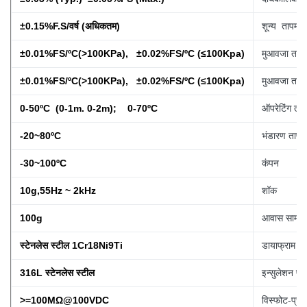
±0.15%F.S/वर्ष (अधिकतम)
शून्य तापमान
±0.01%FS/ºC(>100KPa), ±0.02%FS/ºC (≤100Kpa)
मुआवजा ताप
±0.01%FS/ºC(>100KPa), ±0.02%FS/ºC (≤100Kpa)
मुआवजा ताप
0-50ºC (0-1m. 0-2m); 0-70ºC
ऑपरेटिंग ता
-20~80ºC
भंडारण तापम
-30~100ºC
कंपन
10g,55Hz ~ 2kHz
शॉक
100g
आवास सामग्र
स्टेनलेस स्टील 1Cr18Ni9Ti
डायाफ्राम सा
316L स्टेनलेस स्टील
इन्सुलेशन प्र
>=100MΩ@100VDC
विस्फोट-प्रूफ