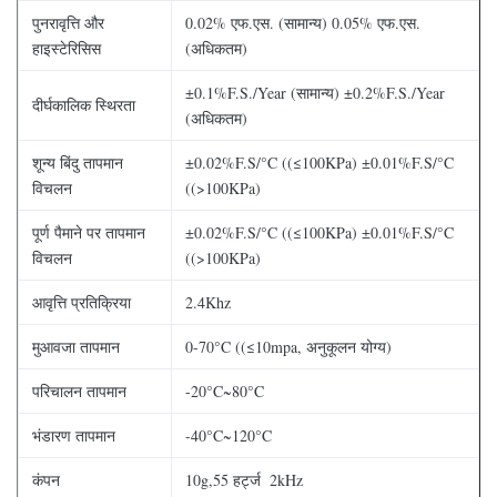
पुनरावृत्ति और
0.02% एफ.एस. (सामान्य) 0.05% एफ.एस.
हाइस्टेरिसिस
(अधिकतम)
±0.1%F.S./Year (सामान्य) ±0.2%F.S./Year
दीर्घकालिक स्थिरता
(अधिकतम)
शून्य बिंदु तापमान
±0.02%F.S/°C ((≤100KPa) ±0.01%F.S/°C
विचलन
((>100KPa)
पूर्ण पैमाने पर तापमान
±0.02%F.S/°C ((≤100KPa) ±0.01%F.S/°C
विचलन
((>100KPa)
आवृत्ति प्रतिक्रिया
2.4Khz
मुआवजा तापमान
0-70°C ((≤10mpa, अनुकूलन योग्य)
परिचालन तापमान
-20°C~80°C
भंडारण तापमान
-40°C~120°C
कंपन
10g,55 हर्ट्ज ️ 2kHz