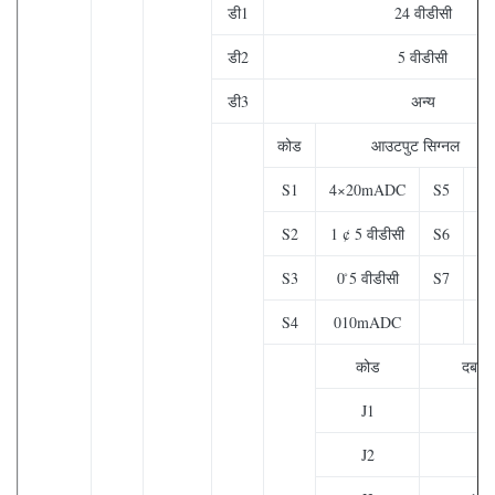
डी1
24 वीडीसी
डी2
5 वीडीसी
डी3
अन्य
कोड
आउटपुट सिग्नल
S1
4×20mADC
S5
S2
1 ¢ 5 वीडीसी
S6
0
S3
0 ̊5 वीडीसी
S7
0.
S4
010mADC
कोड
दबाव 
J1
G
J2
G