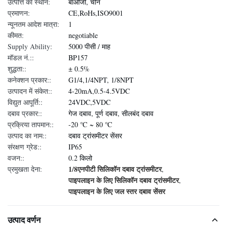
उत्पत्ति का स्थान:
बाओजी, चीन
प्रमाणन:
CE,RoHs,ISO9001
न्यूनतम आदेश मात्रा:
1
कीमत:
negotiable
Supply Ability:
5000 पीसी / माह
मॉडल नं.::
BP157
शुद्धता::
± 0.5%
कनेक्शन प्रकार::
G1/4,1/4NPT, 1/8NPT
उत्पादन में संकेत::
4-20mA,0.5-4.5VDC
विद्युत आपूर्ति::
24VDC,5VDC
दबाव प्रकार::
गेज दबाव, पूर्ण दबाव, सीलबंद दबाव
प्रक्रिया तापमान::
-20 ℃ ~ 80 ℃
उत्पाद का नाम::
दबाव ट्रांसमीटर सेंसर
संरक्षण ग्रेड::
IP65
वजन::
0.2 किलो
1/8एनपीटी सिलिकॉन दबाव ट्रांसमीटर
प्रमुखता देना:
,
पाइपलाइन के लिए सिलिकॉन दबाव ट्रांसमीटर
,
पाइपलाइन के लिए जल स्तर दबाव सेंसर
उत्पाद वर्णन