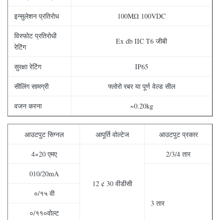
इन्सुलेशन प्रतिरोध
100MΩ 100VDC
विस्फोट प्रतिरोधी
Ex db IIC T6 जीबी
रेटिंग
सुरक्षा रेटिंग
IP65
सीलिंग सामग्री
फ्लोरो रबर या पूर्ण वेल्ड सील
वजन करना
~0.20kg
आउटपुट सिग्नल
आपूर्ति वोल्टेज
आउटपुट प्रकार
4×20 एमए
2/3/4 तार
010/20mA
12 ¢ 30 वीडीसी
०/१५ वी
3 तार
०/११०वोल्ट