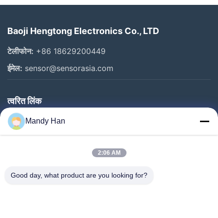
Baoji Hengtong Electronics Co., LTD
टेलीफोन:
+86 18629200449
ईमेल:
sensor@sensorasia.com
त्वरित लिंक
घर
Mandy Han
उत्पादों
2:06 AM
वीआर शो
हमारे बारे में
Good day, what product are you looking for?
कारखाना भ्रमण
गुणवत्ता नियंत्रण