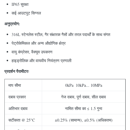
IP65 सुरक्षा
कई आउटपुट सिग्नल
अनुप्रयोग:
316L स्टेनलेस स्टील, गैर संक्षारक गैसों और तरल पदार्थों के साथ संगत
पेट्रोकेमिकल और अन्य औद्योगिक क्षेत्र
वायु कंप्रेसर, वैक्यूम उपकरण
हाइड्रोलिक और वायवीय नियंत्रण प्रणाली
प्रदर्शन पैरामीटरः
माप सीमा
0kPa ️ 10kPa... 10MPa
दबाव प्रकार
गेज दबाव, पूर्ण दबाव, सील दबाव
अतिभार दबाव
नामित सीमा का ≤ 1.5 गुना
सटीकता @ 25°C
±0.25% (सामान्य), ±0.5% (अधिकतम)