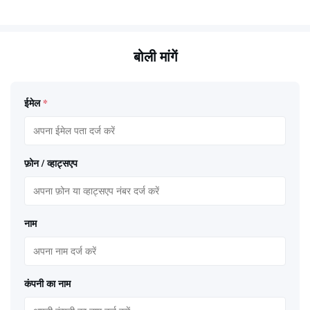
बोली मांगें
ईमेल
*
फ़ोन / व्हाट्सएप
नाम
कंपनी का नाम