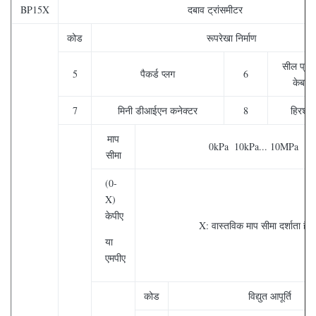
BP15X
दबाव ट्रांसमीटर
कोड
रूपरेखा निर्माण
सील प्रत्
5
पैकर्ड प्लग
6
केबल 
7
मिनी डीआईएन कनेक्टर
8
हिरश्मा
माप
0kPa ️ 10kPa... 10MPa
सीमा
(0-
X)
केपीए
X: वास्तविक माप सीमा दर्शाता है
या
एमपीए
कोड
विद्युत आपूर्ति