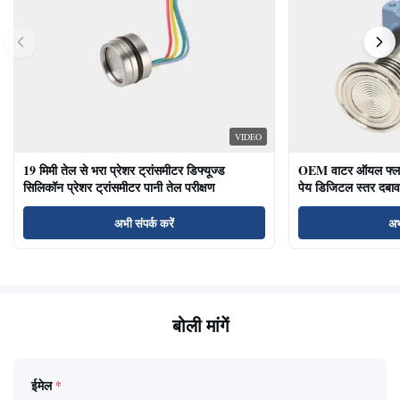
VIDEO
19 मिमी तेल से भरा प्रेशर ट्रांसमीटर डिफ्यूज्ड
OEM वाटर ऑयल फ्लश ड
सिलिकॉन प्रेशर ट्रांसमीटर पानी तेल परीक्षण
पेय डिजिटल स्तर दबाव
अभी संपर्क करें
अभ
बोली मांगें
ईमेल
*