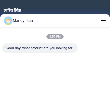
त्वरित लिंक
घर
Mandy Han
उत्पादों
3:50 PM
वीआर शो
हमारे बारे में
Good day, what product are you looking for?
कारखाना भ्रमण
गुणवत्ता नियंत्रण
संपर्क करें
एक उद्धरण का अनुरोध करें
समाचार
Follow Us