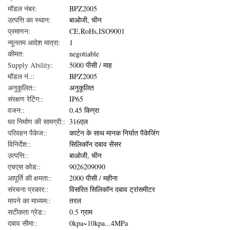
मॉडल नंबर:
BPZ2005
उत्पत्ति का स्थान:
बाओजी, चीन
प्रमाणन:
CE,RoHs,ISO9001
न्यूनतम आदेश मात्रा:
1
कीमत:
negotiable
Supply Ability:
5000 पीसी / माह
मॉडल नं.::
BPZ2005
अनुकूलित::
अनुकूलित
संरक्षण रेटिंग::
IP65
वजन::
0.45 किग्रा
घर निर्माण की सामग्री::
316एल
परिवहन पैकेज::
कार्टन के साथ मानक निर्यात पैकेजिंग
विनिर्देश::
सिलिकॉन दबाव सेंसर
उत्पत्ति::
बाओजी, चीन
एचएस कोड::
9026209090
आपूर्ति की क्षमता::
2000 पीसी / महीना
संरचना प्रकार::
विसरित सिलिकॉन दबाव ट्रांसमीटर
मापने का माध्यम::
तरल
सटीकता ग्रेड::
0.5 ग्राम
दबाव सीमा::
0kpa~10kpa...4MPa