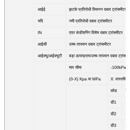
आईई
झटके प्रतिरोधी विमानन दबाव ट्रांसमीटर
यदि
नमी प्रतिरोधी दबाव ट्रांसमीटर
IN
एयर कंडीशनिंग विशेष दबाव ट्रांसमीटर
आईसी
उच्च तापमान दबाव ट्रांसमीटर
आईक्यू/आईक्यूटी
बड़ा डायाफ्राम/उच्च तापमान दबाव ट्रांसमी
माप सीमा
-100kPa..
(0-X) Kpa या MPa
X: वास्तविक म
कोड
विद
डी1
24
डी2
5 
डी3
अन