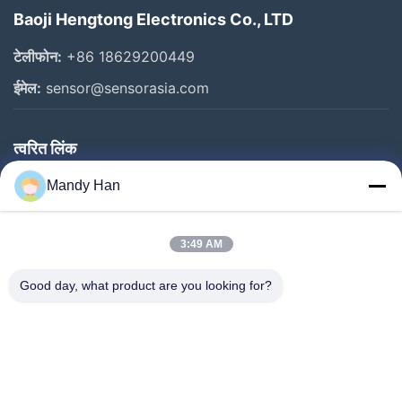
Baoji Hengtong Electronics Co., LTD
टेलीफोन:
+86 18629200449
ईमेल:
sensor@sensorasia.com
त्वरित लिंक
घर
Mandy Han
उत्पादों
3:49 AM
वीआर शो
हमारे बारे में
Good day, what product are you looking for?
कारखाना भ्रमण
गुणवत्ता नियंत्रण
संपर्क करें