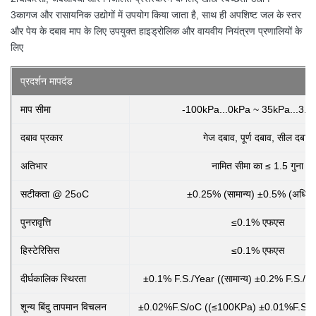
3कागज और रासायनिक उद्योगों में उपयोग किया जाता है, साथ ही अपशिष्ट जल के स्तर
और पेय के दबाव माप के लिए उपयुक्त हाइड्रोलिक और वायवीय नियंत्रण प्रणालियों के
लिए
प्रदर्शन मापदंड
माप सीमा
-100kPa...0kPa ~ 35kPa...3.
दबाव प्रकार
गेज दबाव, पूर्ण दबाव, सील दबाव
अतिभार
नामित सीमा का ≤ 1.5 गुना
सटीकता @ 25oC
±0.25% (सामान्य) ±0.5% (अधिक
पुनरावृत्ति
≤0.1% एफएस
हिस्टेरिसिस
≤0.1% एफएस
दीर्घकालिक स्थिरता
±0.1% F.S./Year ((सामान्य) ±0.2% F.S./Y
शून्य बिंदु तापमान विचलन
±0.02%F.S/oC ((≤100KPa) ±0.01%F.S/o