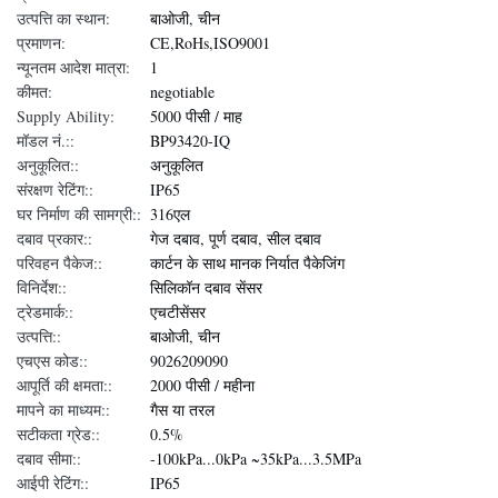
उत्पत्ति का स्थान:
बाओजी, चीन
प्रमाणन:
CE,RoHs,ISO9001
न्यूनतम आदेश मात्रा:
1
कीमत:
negotiable
Supply Ability:
5000 पीसी / माह
मॉडल नं.::
BP93420-IQ
अनुकूलित::
अनुकूलित
संरक्षण रेटिंग::
IP65
घर निर्माण की सामग्री::
316एल
दबाव प्रकार::
गेज दबाव, पूर्ण दबाव, सील दबाव
परिवहन पैकेज::
कार्टन के साथ मानक निर्यात पैकेजिंग
विनिर्देश::
सिलिकॉन दबाव सेंसर
ट्रेडमार्क::
एचटीसेंसर
उत्पत्ति::
बाओजी, चीन
एचएस कोड::
9026209090
आपूर्ति की क्षमता::
2000 पीसी / महीना
मापने का माध्यम::
गैस या तरल
सटीकता ग्रेड::
0.5%
दबाव सीमा::
-100kPa...0kPa ~35kPa...3.5MPa
आईपी रेटिंग::
IP65