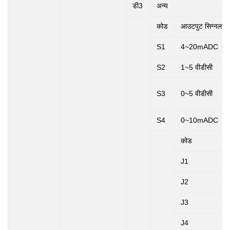
डी3
अन्य
कोड
आउटपुट सिग्नल
S1
4~20mADC
S2
1~5 वीडीसी
S3
0~5 वीडीसी
S4
0~10mADC
कोड
J1
J2
J3
J4