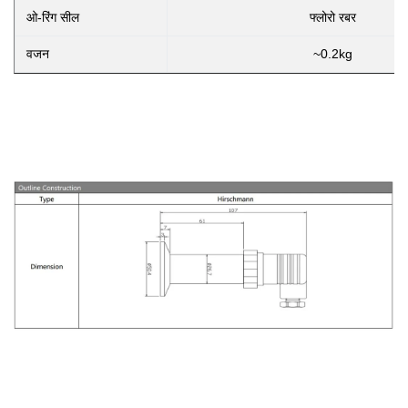
ओ-रिंग सील
फ्लोरो रबर
वजन
~0.2kg