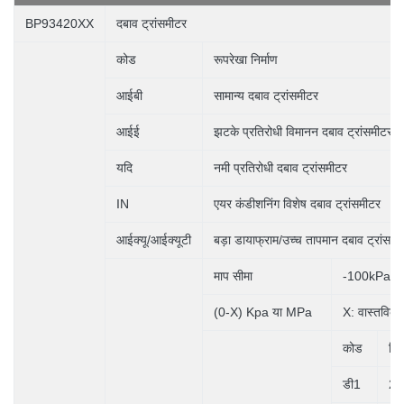
BP93420XX
दबाव ट्रांसमीटर
कोड
रूपरेखा निर्माण
आईबी
सामान्य दबाव ट्रांसमीटर
आईई
झटके प्रतिरोधी विमानन दबाव ट्रांसमीटर
यदि
नमी प्रतिरोधी दबाव ट्रांसमीटर
IN
एयर कंडीशनिंग विशेष दबाव ट्रांसमीटर
आईक्यू/आईक्यूटी
बड़ा डायाफ्राम/उच्च तापमान दबाव ट्रांसमी
माप सीमा
-100kPa..
(0-X) Kpa या MPa
X: वास्तविक म
कोड
विद्
डी1
24