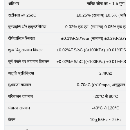
अतिभार
नामित सीमा का ≤ 1.5 गुना
सटीकता @ 25oC
±0.25% (सामान्य) ±0.5% (अधिक
पुनरावृत्ति और हाइस्टेरिसिस
0.02% एफ.एस. (सामान्य) 0.05% एफ.एस.
दीर्घकालिक स्थिरता
±0.1%F.S./Year (सामान्य) ±0.2%F.S./Ye
शून्य बिंदु तापमान विचलन
±0.02%F.S/oC ((≤100KPa) ±0.01%F.S/o
पूर्ण पैमाने पर तापमान विचलन
±0.02%F.S/oC ((≤100KPa) ±0.01%F.S/o
आवृत्ति प्रतिक्रिया
2.4Khz
मुआवजा तापमान
0-70oC ((≤10mpa, अनुकूलन योग
परिचालन तापमान
-20°C से 80°C
भंडारण तापमान
-40°C से 120°C
कंपन
10g,55Hz ~ 2kHz