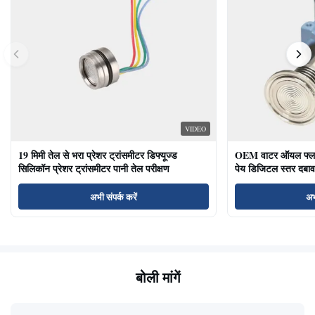
VIDEO
19 मिमी तेल से भरा प्रेशर ट्रांसमीटर डिफ्यूज्ड
OEM वाटर ऑयल फ्लश ड
सिलिकॉन प्रेशर ट्रांसमीटर पानी तेल परीक्षण
पेय डिजिटल स्तर दबाव
अभी संपर्क करें
अभ
बोली मांगें