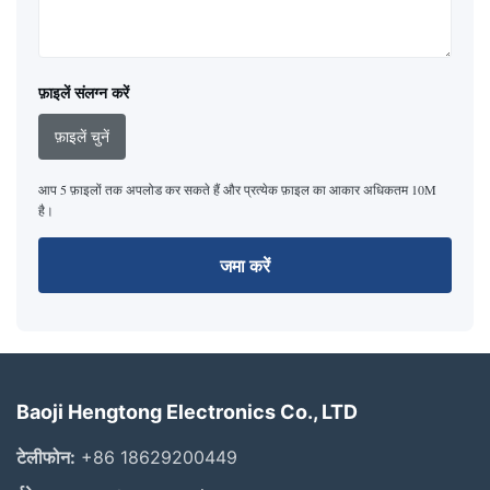
फ़ाइलें संलग्न करें
फ़ाइलें चुनें
आप 5 फ़ाइलों तक अपलोड कर सकते हैं और प्रत्येक फ़ाइल का आकार अधिकतम 10M
है।
जमा करें
Baoji Hengtong Electronics Co., LTD
टेलीफोन:
+86 18629200449