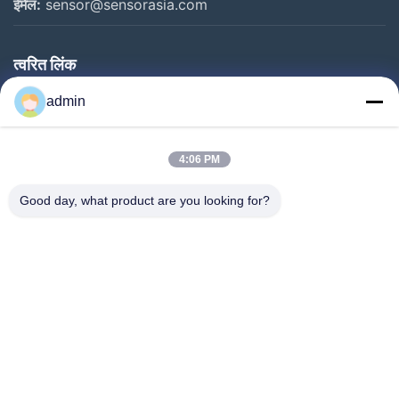
ईमेल:
sensor@sensorasia.com
त्वरित लिंक
घर
admin
उत्पादों
4:06 PM
वीआर शो
हमारे बारे में
Good day, what product are you looking for?
कारखाना भ्रमण
गुणवत्ता नियंत्रण
संपर्क करें
एक उद्धरण का अनुरोध करें
समाचार