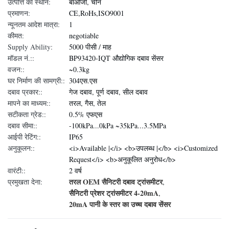
उत्पत्ति का स्थान:
बाओजी, चीन
प्रमाणन:
CE,RoHs,ISO9001
न्यूनतम आदेश मात्रा:
1
कीमत:
negotiable
Supply Ability:
5000 पीसी / माह
मॉडल नं.::
BP93420-IQT औद्योगिक दबाव सेंसर
वजन::
~0.3kg
घर निर्माण की सामग्री::
304एस.एस
दबाव प्रकार::
गेज दबाव, पूर्ण दबाव, सील दबाव
मापने का माध्यम::
तरल, गैस, तेल
सटीकता ग्रेड::
0.5% एफएस
दबाव सीमा::
-100kPa...0kPa ~35kPa...3.5MPa
आईपी रेटिंग::
IP65
अनुकूलन::
<i>Available |</i> <b>उपलब्ध |</b> <i>Customized
Request</i> <b>अनुकूलित अनुरोध</b>
वारंटी::
2 वर्ष
तरल OEM सैनिटरी दबाव ट्रांसमीटर
प्रमुखता देना:
,
सैनिटरी प्रेशर ट्रांसमीटर 4-20mA
,
20mA पानी के स्तर का उच्च दबाव सेंसर