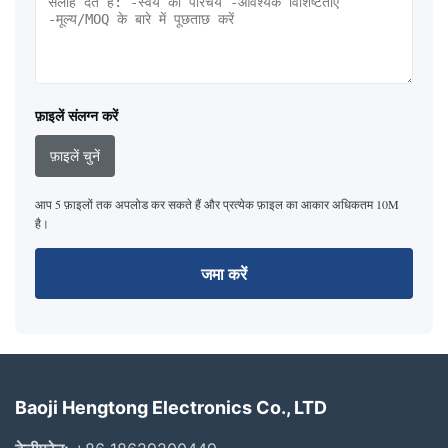
फ़ाइलें संलग्न करें
फ़ाइलें चुनें
आप 5 फ़ाइलों तक अपलोड कर सकते हैं और प्रत्येक फ़ाइल का आकार अधिकतम 10M
है।
जमा करें
Baoji Hengtong Electronics Co., LTD