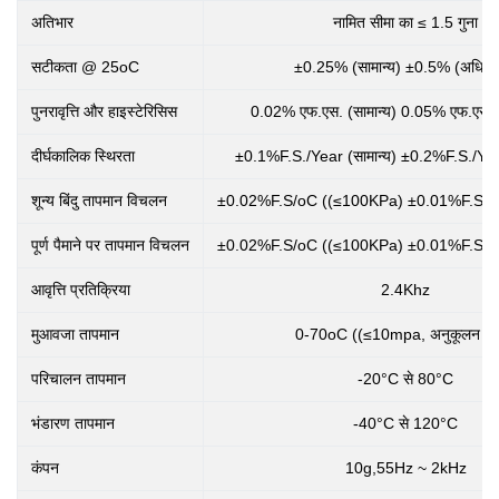
अतिभार
नामित सीमा का ≤ 1.5 गुना
सटीकता @ 25oC
±0.25% (सामान्य) ±0.5% (अधिक
पुनरावृत्ति और हाइस्टेरिसिस
0.02% एफ.एस. (सामान्य) 0.05% एफ.एस.
दीर्घकालिक स्थिरता
±0.1%F.S./Year (सामान्य) ±0.2%F.S./Ye
शून्य बिंदु तापमान विचलन
±0.02%F.S/oC ((≤100KPa) ±0.01%F.S/o
पूर्ण पैमाने पर तापमान विचलन
±0.02%F.S/oC ((≤100KPa) ±0.01%F.S/o
आवृत्ति प्रतिक्रिया
2.4Khz
मुआवजा तापमान
0-70oC ((≤10mpa, अनुकूलन योग
परिचालन तापमान
-20°C से 80°C
भंडारण तापमान
-40°C से 120°C
कंपन
10g,55Hz ~ 2kHz