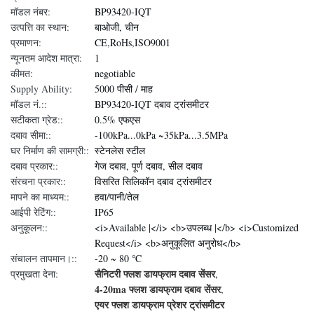
मॉडल नंबर:
BP93420-IQT
उत्पत्ति का स्थान:
बाओजी, चीन
प्रमाणन:
CE,RoHs,ISO9001
न्यूनतम आदेश मात्रा:
1
कीमत:
negotiable
Supply Ability:
5000 पीसी / माह
मॉडल नं.::
BP93420-IQT दबाव ट्रांसमीटर
सटीकता ग्रेड::
0.5% एफएस
दबाव सीमा::
-100kPa...0kPa ~35kPa...3.5MPa
घर निर्माण की सामग्री::
स्टेनलेस स्टील
दबाव प्रकार::
गेज दबाव, पूर्ण दबाव, सील दबाव
संरचना प्रकार::
विसरित सिलिकॉन दबाव ट्रांसमीटर
मापने का माध्यम::
हवा/पानी/तेल
आईपी रेटिंग::
IP65
अनुकूलन::
<i>Available |</i> <b>उपलब्ध |</b> <i>Customized
Request</i> <b>अनुकूलित अनुरोध</b>
संचालन तापमान।::
-20 ~ 80 ℃
सैनिटरी फ्लश डायफ्राम दबाव सेंसर
प्रमुखता देना:
,
4-20ma फ्लश डायफ्राम दबाव सेंसर
,
एयर फ्लश डायफ्राम प्रेशर ट्रांसमीटर