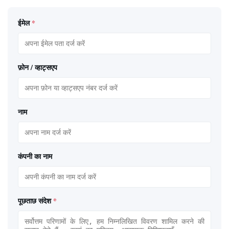
ईमेल
*
फ़ोन / व्हाट्सएप
नाम
कंपनी का नाम
पूछताछ संदेश
*