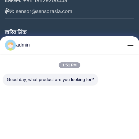
टेलीफोन:
+86 18629200449
ईमेल:
sensor@sensorasia.com
त्वरित लिंक
घर
admin
उत्पादों
1:51 PM
वीआर शो
हमारे बारे में
Good day, what product are you looking for?
कारखाना भ्रमण
गुणवत्ता नियंत्रण
संपर्क करें
एक उद्धरण का अनुरोध करें
समाचार