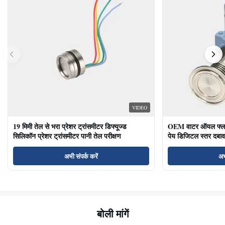
VIDEO
19 मिमी तेल से भरा प्रेशर ट्रांसमीटर डिफ्यूज्ड
OEM वाटर ऑयल फ्लश ड
सिलिकॉन प्रेशर ट्रांसमीटर पानी तेल परीक्षण
पेय डिजिटल स्तर दबाव
अभी संपर्क करें
अभ
बोली मांगें