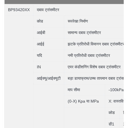
BP93420XX
दबाव ट्रांसमीटर
कोड
रूपरेखा निर्माण
आईबी
सामान्य दबाव ट्रांसमीटर
आईई
झटके प्रतिरोधी विमानन दबाव ट्रांसमीटर
यदि
नमी प्रतिरोधी दबाव ट्रांसमीटर
IN
एयर कंडीशनिंग विशेष दबाव ट्रांसमीटर
आईक्यू/आईक्यूटी
बड़ा डायाफ्राम/उच्च तापमान दबाव ट्रांसमी
माप सीमा
-100kPa..
(0-X) Kpa या MPa
X: वास्तविक म
कोड
विद्
डी1
24