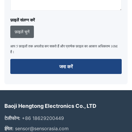
फ़ाइलें संलग्न करें
फ़ाइलें चुनें
आप 5 फ़ाइलों तक अपलोड कर सकते हैं और प्रत्येक फ़ाइल का आकार अधिकतम 10M
है।
जमा करें
Baoji Hengtong Electronics Co., LTD
टेलीफोन:
+86 18629200449
ईमेल:
sensor@sensorasia.com