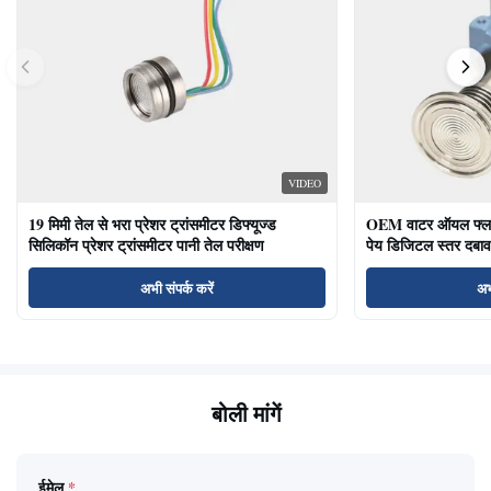
VIDEO
19 मिमी तेल से भरा प्रेशर ट्रांसमीटर डिफ्यूज्ड
OEM वाटर ऑयल फ्लश ड
सिलिकॉन प्रेशर ट्रांसमीटर पानी तेल परीक्षण
पेय डिजिटल स्तर दबाव
अभी संपर्क करें
अभ
बोली मांगें
ईमेल
*