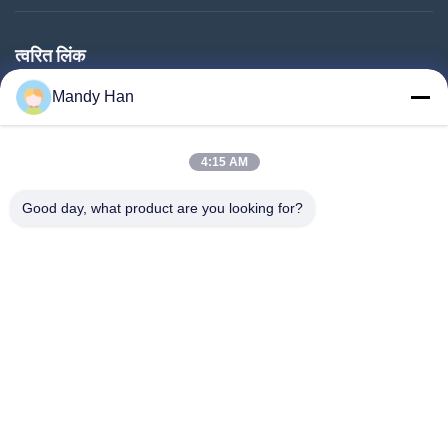
त्वरित लिंक
घर
Mandy Han
उत्पादों
4:15 AM
वीआर शो
हमारे बारे में
Good day, what product are you looking for?
कारखाना भ्रमण
गुणवत्ता नियंत्रण
संपर्क करें
एक उद्धरण का अनुरोध करें
समाचार
Follow Us