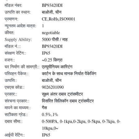
मॉडल नंबर:
BP93420DI
उत्पत्ति का स्थान:
बाओजी, चीन
प्रमाणन:
CE,RoHs,ISO9001
न्यूनतम आदेश मात्रा:
1
कीमत:
negotiable
Supply Ability:
5000 पीसी / माह
मॉडल नं.::
BP93420DI
संरक्षण रेटिंग::
IP65
वजन::
~0.25 किग्रा
घर निर्माण की सामग्री::
एल्यूमीनियम कास्टिंग
परिवहन पैकेज::
कार्टन के साथ मानक निर्यात पैकेजिंग
उत्पत्ति::
बाओजी, चीन
एचएस कोड::
9026201090
प्रकार::
सूक्ष्म अंतर दबाव ट्रांसमीटर
संरचना प्रकार::
विसरित सिलिकॉन दबाव ट्रांसमीटर
मापने का माध्यम::
गैस
सटीकता ग्रेड::
0.5%,1%
दबाव सीमा::
0-500PA, 0-1kpa,0-2kpa, 0-5kpa, 0-7kpa, 0-
10kpa,0~
आईपी रेटिंग::
IP65