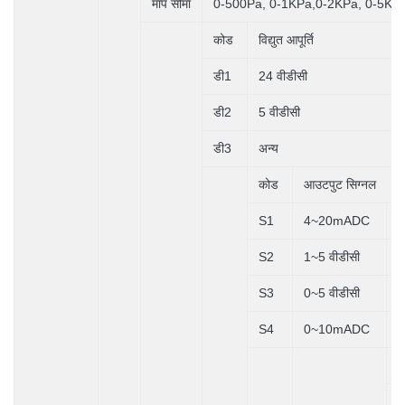
माप सीमा
0-500Pa, 0-1KPa,0-2KPa, 0-5KP
कोड
विद्युत आपूर्ति
डी1
24 वीडीसी
डी2
5 वीडीसी
डी3
अन्य
कोड
आउटपुट सिग्नल
S1
4~20mADC
S2
1~5 वीडीसी
S3
0~5 वीडीसी
S4
0~10mADC
क