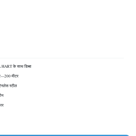
HART के साथ डिब्बा
र---200 मीटर
ेनलेस स्टील
चीन
कार