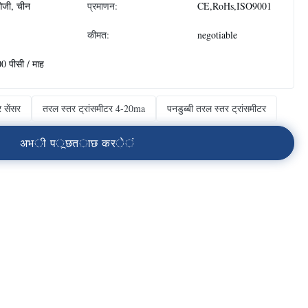
जी, चीन
प्रमाणन:
CE,RoHs,ISO9001
कीमत:
negotiable
0 पीसी / माह
 सेंसर
तरल स्तर ट्रांसमीटर 4-20ma
पनडुब्बी तरल स्तर ट्रांसमीटर
अ
भ
ी
प
ू
छ
त
ा
छ
क
र
े
ं