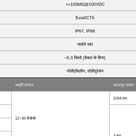
>=100MΩ@100VDC
ExiaIICT6
IP67, IP68
फ्लोरो रबर
~0.3 किलो (केबल के बिना)
पॉलीएथिलीन, पॉलीयूरेथेन
आपूर्ति वोल्टेज
आउटपुट प्रकार
2/3/4 तार
12
~30 वीडीसी
3 तार