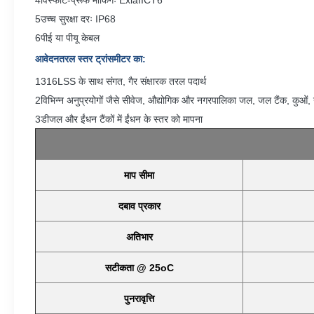
4विस्फोट-प्रूफ मार्किंगः ExiaIICT6
5उच्च सुरक्षा दरः IP68
6पीई या पीयू केबल
आवेदन
तरल स्तर ट्रांसमीटर का
:
1316LSS के साथ संगत, गैर संक्षारक तरल पदार्थ
2विभिन्न अनुप्रयोगों जैसे सीवेज, औद्योगिक और नगरपालिका जल, जल टैंक, कुओं, 
3डीजल और ईंधन टैंकों में ईंधन के स्तर को मापना
माप सीमा
दबाव प्रकार
अतिभार
सटीकता @ 25oC
पुनरावृत्ति