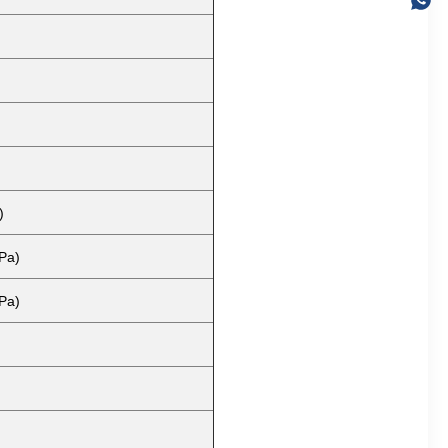
)
Pa)
Pa)