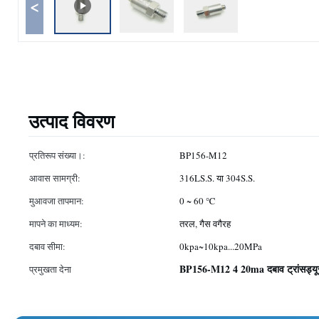
<
उत्पाद विवरण
प्रतिरूप संख्या।:
BP156-M12
आवास सामग्री:
316LS.S. या 304S.S.
मुआवजा तापमान:
0 ~ 60 ℃
मापने का माध्यम:
तरल, गैस वगैरह
दबाव सीमा:
0kpa~10kpa...20MPa
BP156-M12 4 20ma दबाव ट्रांसड्य
प्रमुखता देना