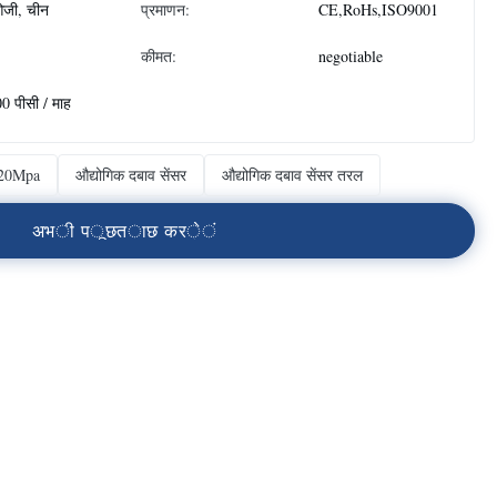
जी, चीन
प्रमाणन:
CE,RoHs,ISO9001
कीमत:
negotiable
0 पीसी / माह
र 20Mpa
औद्योगिक दबाव सेंसर
औद्योगिक दबाव सेंसर तरल
अ
भ
ी
प
ू
छ
त
ा
छ
क
र
े
ं