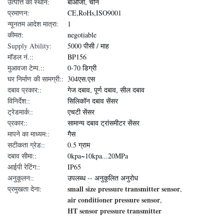
उत्पत्ति का स्थान:
बाओजी, चीन
प्रमाणन:
CE,RoHs,ISO9001
न्यूनतम आदेश मात्रा:
1
कीमत:
negotiable
Supply Ability:
5000 पीसी / माह
मॉडल नं.::
BP156
मुआवजा टेम्प.::
0-70 डिग्री
घर निर्माण की सामग्री::
304एस.एस
दबाव प्रकार::
गेज दबाव, पूर्ण दबाव, सील दबाव
विनिर्देश::
सिलिकॉन दबाव सेंसर
ट्रेडमार्क::
एचटी सेंसर
प्रकार::
सामान्य दबाव ट्रांसमीटर सेंसर
मापने का माध्यम::
गैस
सटीकता ग्रेड::
0.5 ग्राम
दबाव सीमा::
0kpa~10kpa...20MPa
आईपी रेटिंग::
IP65
अनुकूलन::
उपलब्ध -- अनुकूलित अनुरोध
small size pressure transmitter sensor
प्रमुखता देना:
,
air conditioner pressure sensor
,
HT sensor pressure transmitter