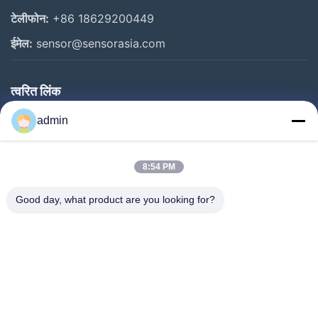
टेलीफोन:
+86 18629200449
ईमेल:
sensor@sensorasia.com
त्वरित लिंक
घर
admin
उत्पादों
8:54 PM
वीआर शो
हमारे बारे में
Good day, what product are you looking for?
कारखाना भ्रमण
गुणवत्ता नियंत्रण
संपर्क करें
एक उद्धरण का अनुरोध करें