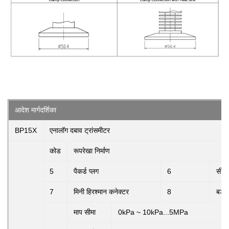
आदेश मार्गदर्शिका
BP15X
एनालॉग दबाव ट्रांसमीटर
कोड
रूपरेखा निर्माण
5
पैकर्ड प्लग
6
सील 
7
मिनी हिरश्मान कनेक्टर
8
बड़ा
माप सीमा
0kPa ~ 10kPa...5MPa