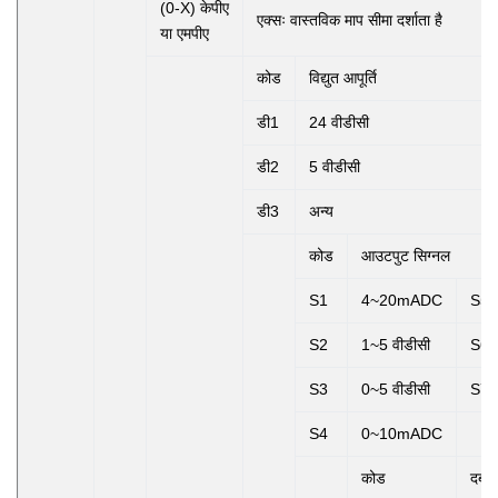
(0-X) केपीए
एक्सः
वास्तविक माप सीमा दर्शाता है
या एमपीए
कोड
विद्युत आपूर्ति
डी1
24 वीडीसी
डी2
5 वीडीसी
डी3
अन्य
कोड
आउटपुट सिग्नल
S1
4~20mADC
S5
S2
1~5 वीडीसी
S6
S3
0~5 वीडीसी
S7
S4
0~10mADC
कोड
दबाव