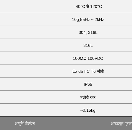
-40°C से 120°C
10g,55Hz ~ 2kHz
304, 316L
316L
100MΩ 100VDC
Ex db IIC T6 जीबी
IP65
फ्लोरो रबर
~0.15kg
आपूर्ति वोल्टेज
आउटपुट प्रक