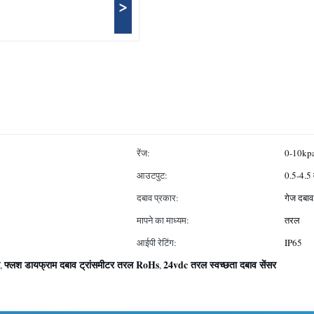
>
रेंज:
0-10kp
आउटपुट:
0.5-4.5 
दबाव प्रकार:
गेज दबाव,
मापने का माध्यम:
तरल
आईपी रेटिंग:
IP65
फ्लश डायफ्राम दबाव ट्रांसमीटर तरल RoHs
24vdc तरल स्वच्छता दबाव सेंसर
,
,