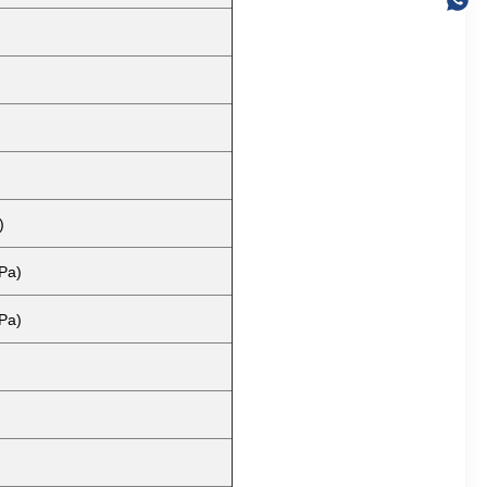
)
Pa)
Pa)