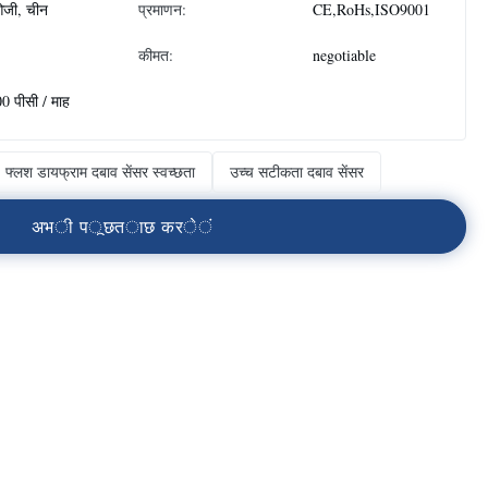
जी, चीन
प्रमाणन:
CE,RoHs,ISO9001
कीमत:
negotiable
0 पीसी / माह
फ्लश डायफ्राम दबाव सेंसर स्वच्छता
उच्च सटीकता दबाव सेंसर
अ
भ
ी
प
ू
छ
त
ा
छ
क
र
े
ं