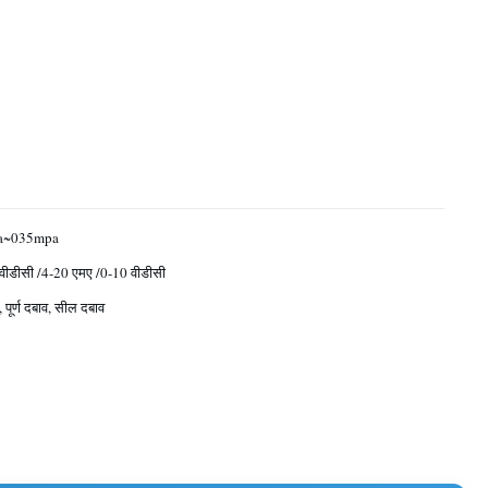
a~035mpa
वीडीसी /4-20 एमए /0-10 वीडीसी
 पूर्ण दबाव, सील दबाव