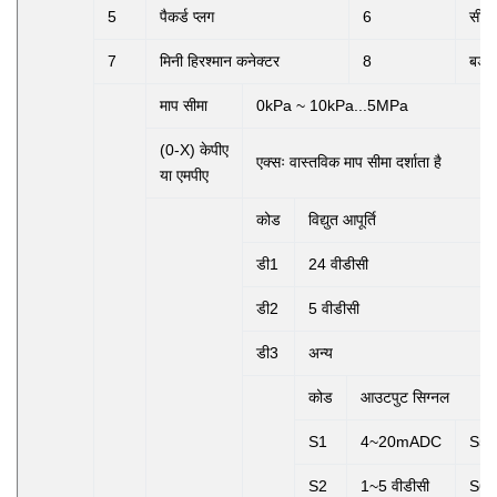
5
पैकर्ड प्लग
6
सील 
7
मिनी हिरश्मान कनेक्टर
8
बड़ा
माप सीमा
0kPa ~ 10kPa...5MPa
(0-X) केपीए
एक्सः
वास्तविक माप सीमा दर्शाता है
या एमपीए
कोड
विद्युत आपूर्ति
डी1
24 वीडीसी
डी2
5 वीडीसी
डी3
अन्य
कोड
आउटपुट सिग्नल
S1
4~20mADC
S5
S2
1~5 वीडीसी
S6