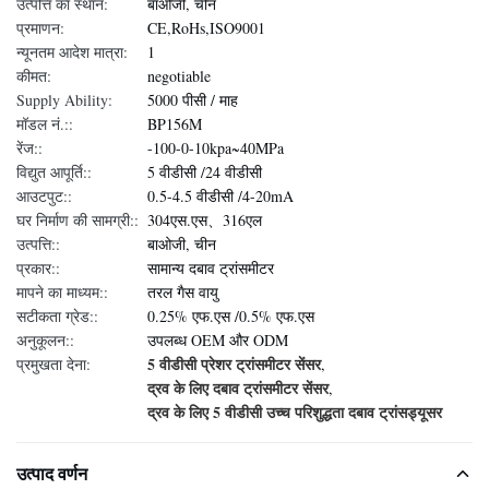
उत्पत्ति का स्थान:
बाओजी, चीन
प्रमाणन:
CE,RoHs,ISO9001
न्यूनतम आदेश मात्रा:
1
कीमत:
negotiable
Supply Ability:
5000 पीसी / माह
मॉडल नं.::
BP156M
रेंज::
-100-0-10kpa~40MPa
विद्युत आपूर्ति::
5 वीडीसी /24 वीडीसी
आउटपुट::
0.5-4.5 वीडीसी /4-20mA
घर निर्माण की सामग्री::
304एस.एस、316एल
उत्पत्ति::
बाओजी, चीन
प्रकार::
सामान्य दबाव ट्रांसमीटर
मापने का माध्यम::
तरल गैस वायु
सटीकता ग्रेड::
0.25% एफ.एस /0.5% एफ.एस
अनुकूलन::
उपलब्ध OEM और ODM
5 वीडीसी प्रेशर ट्रांसमीटर सेंसर
प्रमुखता देना:
,
द्रव के लिए दबाव ट्रांसमीटर सेंसर
,
द्रव के लिए 5 वीडीसी उच्च परिशुद्धता दबाव ट्रांसड्यूसर
उत्पाद वर्णन