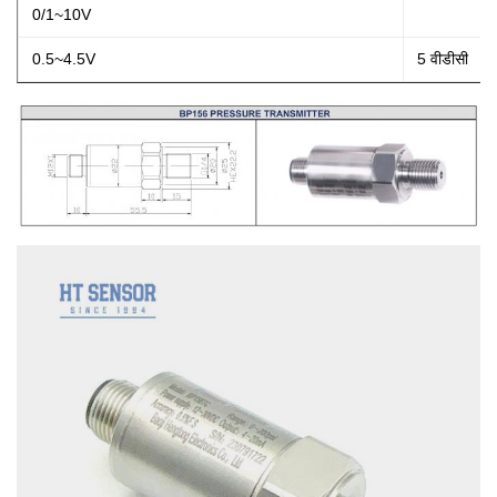
0/1~10V
0.5~4.5V
5 वीडीसी