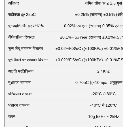
अतिभार
नामित सीमा का ≤ 1.5 गुना
सटीकता @ 25oC
±0.25% (सामान्य) ±0.5% (अधिक
पुनरावृत्ति और हाइस्टेरिसिस
0.02% एफ.एस. (सामान्य) 0.05% एफ.एस.
दीर्घकालिक स्थिरता
±0.1%F.S./Year (सामान्य) ±0.2%F.S./Ye
शून्य बिंदु तापमान विचलन
±0.02%F.S/oC ((≤100KPa) ±0.01%F.S/o
पूर्ण पैमाने पर तापमान विचलन
±0.02%F.S/oC ((≤100KPa) ±0.01%F.S/o
आवृत्ति प्रतिक्रिया
2.4Khz
मुआवजा तापमान
0-70oC ((≤10mpa, अनुकूलन योग
परिचालन तापमान
-20°C से 80°C
भंडारण तापमान
-40°C से 120°C
कंपन
10g,55Hz ~ 2kHz