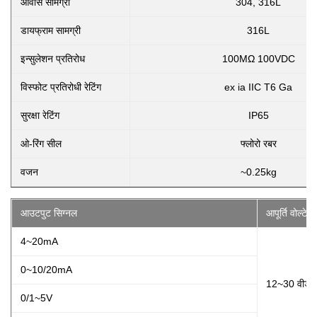
आवास सामग्री
304, 316L
डायफ्राम सामग्री
316L
इन्सुलेशन प्रतिरोध
100MΩ 100VDC
विस्फोट प्रतिरोधी रेटिंग
ex ia IIC T6 Ga
सुरक्षा रेटिंग
IP65
ओ-रिंग सील
फ्लोरो रबर
वजन
~0.25kg
आउटपुट सिग्नल
आपूर्ति वोल्टेज
4~20mA
0~10/20mA
12~30 वीडीस
0/1~5V