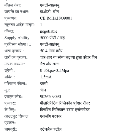
मॉडल नंबर:
एचटी-आईक्यू
उत्पत्ति का स्थान:
बाओजी, चीन
प्रमाणन:
CE,RoHs,ISO9001
न्यूनतम आदेश मात्रा:
1
कीमत:
negotiable
Supply Ability:
5000 पीसी / माह
प्रतिरूप संख्या।::
एचटी-आईक्यू
धागा प्रकार::
50.4 मिमी क्लैंप
तारों का प्रकार::
चार-तार या सोना चढ़ाया हुआ कोवर पिन
मापक माध्यम::
गैस और तरल
श्रेणी::
0-35kpa~3.5Mpa
शक्ति::
1.5mA
परिवहन पैकेज::
दफ़्ती
मूल::
चीन
एचएस कोड::
9026209090
प्रकार::
पीज़ोरेसिटिव सिलिकॉन प्रेशर सेंसर
के लिए::
विसरित सिलिकॉन दबाव ट्रांसमीटर
आउटपुट सिग्नल
एनालॉग प्रकार
प्रकार::
सामग्री::
स्टेनलेस स्टील