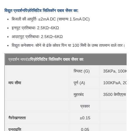
विद्युत प्रदर्शन
पिज़ोरेसिटिव सिलिकॉन दबाव सेंसर का
:
बिजली की आपूर्तिः ≤2mA DC (सामान्य 1.5mA DC)
इनपुट प्रतिबाधाः 2.5KΩ~6KΩ
आउटपुट प्रतिबाधाः 2.5KΩ~6KΩ
विद्युत कनेक्शनः सोने से ढंके कोवर पिन या 100 मिमी के उच्च तापमान वाले तार।
प्रदर्शन मापदंड
पिज़ोरेसिटिव सिलिकॉन दबाव सेंसर का
:
स्प्लिट (G)
35KPa, 100KP
माप सीमा
पूर्ण (A)
100KPaA, 200
मुहरबंद
3500 केपीएएस
प्रकार
गैररेखागतता
±0.15
पुनरावृत्ति
0.05