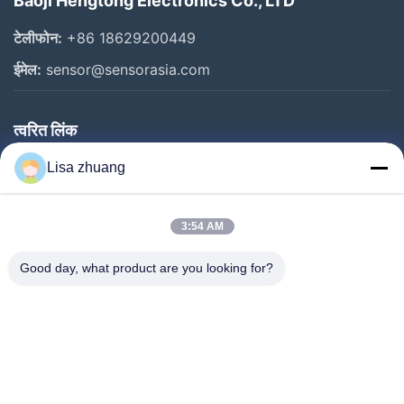
Baoji Hengtong Electronics Co., LTD
टेलीफोन:
+86 18629200449
ईमेल:
sensor@sensorasia.com
त्वरित लिंक
घर
Lisa zhuang
उत्पादों
3:54 AM
वीआर शो
हमारे बारे में
Good day, what product are you looking for?
कारखाना भ्रमण
गुणवत्ता नियंत्रण
संपर्क करें
एक उद्धरण का अनुरोध करें