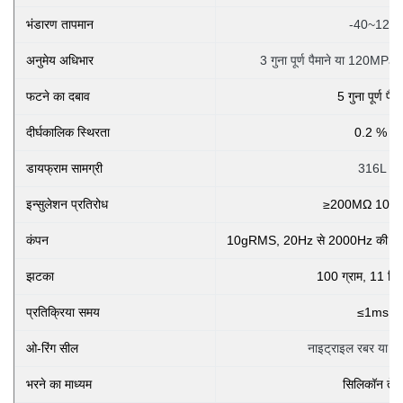
भंडारण तापमान
-40~125
अनुमेय अधिभार
3 गुना पूर्ण पैमाने या 120MPa क
फटने का दबाव
5 गुना पूर्ण पैमा
दीर्घकालिक स्थिरता
0.2 %
डायफ्राम सामग्री
316L
इन्सुलेशन प्रतिरोध
≥200MΩ 100
कंपन
10gRMS, 20Hz से 2000Hz की स्थितियो
झटका
100 ग्राम, 11 मिल
प्रतिक्रिया समय
≤1ms
ओ-रिंग सील
नाइट्राइल रबर या फ्
भरने का माध्यम
सिलिकॉन तेल