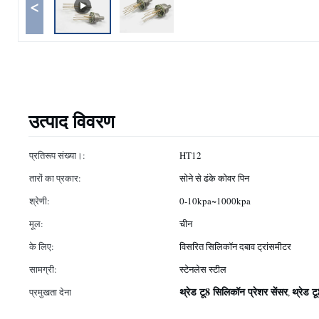
<
उत्पाद विवरण
प्रतिरूप संख्या।:
HT12
तारों का प्रकार:
सोने से ढंके कोवर पिन
श्रेणी:
0-10kpa~1000kpa
मूल:
चीन
के लिए:
विसरित सिलिकॉन दबाव ट्रांसमीटर
सामग्री:
स्टेनलेस स्टील
थ्रेड टू8 सिलिकॉन प्रेशर सेंसर
थ्रेड ट
प्रमुखता देना
,