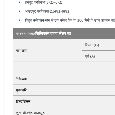
इनपुट प्रतिबाधा:3KΩ~6KΩ
आउटपुट प्रतिबाधाः2.5KΩ~6KΩ
विद्युत कनेक्शनःसोने से ढंके कोवर पिन या 100 मिमी के उच्च तापमान वाल
सिलिकॉन दबाव सेंसर का
प्रदर्शन मापदंड
:
स्प्लिट (G)
माप सीमा
पूर्ण (A)
रैखिकता
पुनरावृत्ति
हिस्टेरिसिस
शून्य ऑफसेट आउटपुट