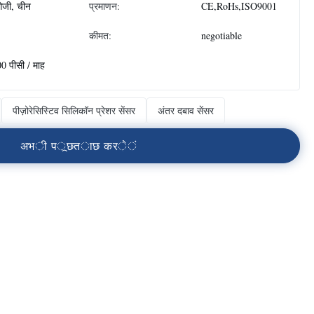
जी, चीन
प्रमाणन:
CE,RoHs,ISO9001
कीमत:
negotiable
0 पीसी / माह
पीज़ोरेसिस्टिव सिलिकॉन प्रेशर सेंसर
अंतर दबाव सेंसर
अ
भ
ी
प
ू
छ
त
ा
छ
क
र
े
ं