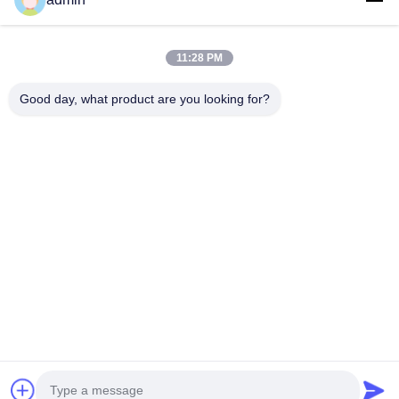
घर
उत्पादों
11:28 PM
वीआर शो
हमारे बारे में
Good day, what product are you looking for?
कारखाना भ्रमण
गुणवत्ता नियंत्रण
संपर्क करें
एक उद्धरण का अनुरोध करें
समाचार
Follow Us
©2023- Baoji Hengtong Electronics Co., LTD. सभी अधिकार सुरक्षित