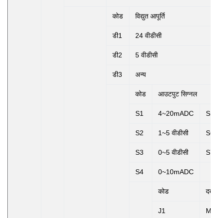
कोड
विद्युत आपूर्ति
डी1
24 वीडीसी
डी2
5 वीडीसी
डी3
अन्य
कोड
आउटपुट सिग्नल
S1
4~20mADC
S5
S2
1~5 वीडीसी
S6
S3
0~5 वीडीसी
S7
S4
0~10mADC
कोड
दबाव
J1
M20