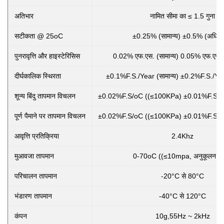
अतिभार
नामित सीमा का ≤ 1.5 गुना
सटीकता @ 25oC
±0.25% (सामान्य) ±0.5% (अधिक
पुनरावृत्ति और हाइस्टेरिसिस
0.02% एफ.एस. (सामान्य) 0.05% एफ.एस.
दीर्घकालिक स्थिरता
±0.1%F.S./Year (सामान्य) ±0.2%F.S./Ye
शून्य बिंदु तापमान विचलन
±0.02%F.S/oC ((≤100KPa) ±0.01%F.S/o
पूर्ण पैमाने पर तापमान विचलन
±0.02%F.S/oC ((≤100KPa) ±0.01%F.S/o
आवृत्ति प्रतिक्रिया
2.4Khz
मुआवजा तापमान
0-70oC ((≤10mpa, अनुकूलन योग
परिचालन तापमान
-20°C से 80°C
भंडारण तापमान
-40°C से 120°C
कंपन
10g,55Hz ~ 2kHz