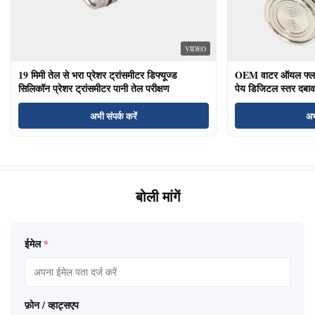
VIDEO
19 मिमी तेल से भरा प्रेशर ट्रांसमीटर डिफ्यूज्ड
OEM वाटर ऑयल फ्लश ड
सिलिकॉन प्रेशर ट्रांसमीटर पानी तेल परीक्षण
पेय डिजिटल स्तर दबाव
अभी संपर्क करें
अभ
बोली मांगें
ईमेल
*
फ़ोन / व्हाट्सएप