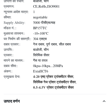
उत्पत्ति का स्थान:
बाओजी, चीन
प्रमाणन:
CE,RoHs,ISO9001
न्यूनतम आदेश मात्रा:
1
कीमत:
negotiable
Supply Ability:
5000 पीसीएस/माह
मॉडल नं.::
BP157TC
मुआवजा तापमान::
-10~100℃
घर निर्माण की सामग्री::
304 एसएस
दबाव प्रकार::
गेज दबाव, पूर्ण दबाव, सील दबाव
उत्पत्ति::
बाओजी, चीन
प्रकार::
सिरेमिक सेंसर
मापने का माध्यम::
गैस या तरल
दबाव सीमा::
0kpa~10kpa...20MPa
अंकन::
ExiaIICT6
4-20 एमए प्रेशर ट्रांसमीटर सेंसर
प्रमुखता देना:
,
सिरेमिक गेज प्रेशर ट्रांसमीटर सेंसर
,
0.5-4.5V प्रेशर ट्रांसमीटर सेंसर
उत्पाद वर्णन