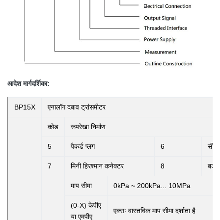
आदेश मार्गदर्शिका:
BP15X
एनालॉग दबाव ट्रांसमीटर
कोड
रूपरेखा निर्माण
5
पैकर्ड प्लग
6
सील 
7
मिनी हिरश्मान कनेक्टर
8
बड़ा
माप सीमा
0kPa ~ 200kPa... 10MPa
(0-X) केपीए
एक्सः
वास्तविक माप सीमा दर्शाता है
या एमपीए