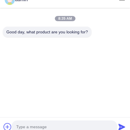
उत्पादों
8:35 AM
वीआर शो
हमारे बारे में
Good day, what product are you looking for?
कारखाना भ्रमण
गुणवत्ता नियंत्रण
संपर्क करें
एक उद्धरण का अनुरोध करें
समाचार
Follow Us
©2023- Baoji Hengtong Electronics Co., LTD. सभी अधिकार सुरक्षित