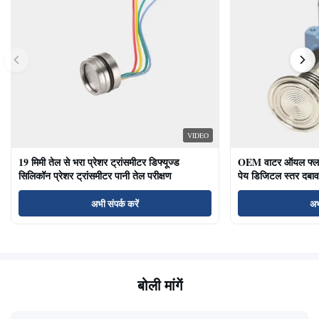
VIDEO
19 मिमी तेल से भरा प्रेशर ट्रांसमीटर डिफ्यूज्ड
OEM वाटर ऑयल फ्लश ड
सिलिकॉन प्रेशर ट्रांसमीटर पानी तेल परीक्षण
पेय डिजिटल स्तर दबाव
अभी संपर्क करें
अभ
बोली मांगें