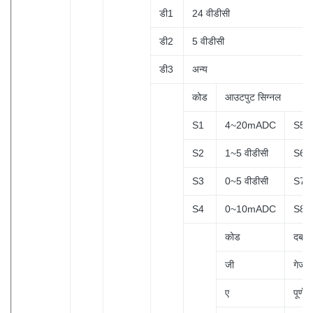
डी1
24 वीडीसी
डी2
5 वीडीसी
डी3
अन्य
कोड
आउटपुट सिग्नल
S1
4~20mADC
S5
S2
1~5 वीडीसी
S6
S3
0~5 वीडीसी
S7
S4
0~10mADC
S8
कोड
दबाव 
जी
गेज 
ए
पूर्ण 