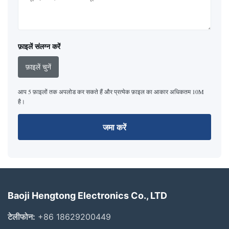
फ़ाइलें संलग्न करें
फ़ाइलें चुनें
आप 5 फ़ाइलों तक अपलोड कर सकते हैं और प्रत्येक फ़ाइल का आकार अधिकतम 10M
है।
जमा करें
Baoji Hengtong Electronics Co., LTD
टेलीफोन:
+86 18629200449