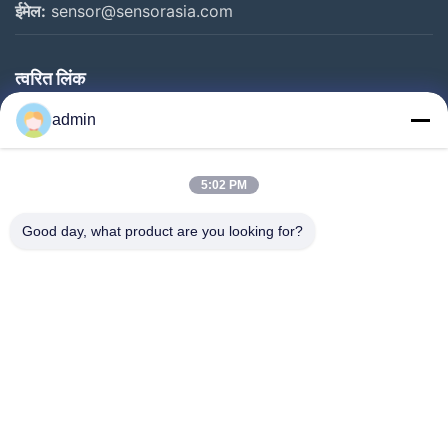
ईमेल:
sensor@sensorasia.com
त्वरित लिंक
घर
admin
उत्पादों
5:02 PM
वीआर शो
हमारे बारे में
Good day, what product are you looking for?
कारखाना भ्रमण
गुणवत्ता नियंत्रण
संपर्क करें
एक उद्धरण का अनुरोध करें
समाचार