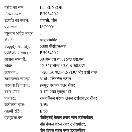
ब्रांड का नाम:
HT SENSOR
मॉडल नंबर:
BH93420-I
उत्पत्ति का स्थान:
शांक्सी, चीन
प्रमाणन:
ISO9001
न्यूनतम आदेश मात्रा:
1
कीमत:
negotiable
Supply Ability:
5000 पीसीएस/माह
प्रतिरूप संख्या।::
BH93420-I
आवास सामग्री::
304एस.एस या 316एल एस.एस.
शक्ति::
12-32वीडीसी / 3.0-6.5वीडीसी
उत्पादन::
4-20mA /0.5-4.5VDC और इसी तरह
डायाफ्राम सामग्री::
316L स्टेनलेस स्टील
संरचना डिजाइन::
इनपुट प्रकार स्तर सेंसर
दबाव सीमा::
0-1मी-200 एमएच2ओ
प्रकार::
सबमर्सिबल प्रेशर लेवल ट्रांसमीटर सेंसर
सटीकता ग्रेड::
0.5%
आईपी ​​रेटिंग::
IP68
पीटीएफई केबल तरल स्तर ट्रांसमीटर
प्रमुखता देना:
,
पीई केबल तरल स्तर ट्रांसमीटर
,
पीयू केबल तरल स्तर ट्रांसमीटर