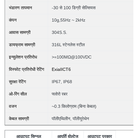
भंडारण तापमान
-30 से 100 डिग्री सेल्सियस
कंपन
10g,55Hz ~ 2kHz
आवास सामग्री
304S.S.
डायफ्राम सामग्री
316L स्टेनलेस स्टील
इन्सुलेशन प्रतिरोध
>=100MΩ@100VDC
विस्फोट प्रतिरोधी रेटिंग
ExiaIICT6
सुरक्षा रेटिंग
IP67, IP68
ओ-रिंग सील
फ्लोरो रबर
वजन
~0.3 किलोग्राम (बिना
केबल)
केबल सामग्री
पॉलीएथिलीन, पॉलीयूरेथेन
आउटपुट सिग्नल
आपूर्ति वोल्टेज
आउटपुट प्रकार