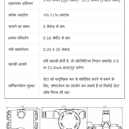
3.45 केपीए ((पूर्ण दबाव) ∙ 31.2 एमपीए ((गाइज दबाव)
एकतरफा अधिभार
सापेक्ष आर्द्रता
५% ९८% आरएच
चलाने का समय
5 सेकंड से कम.
क्षमता परिवर्तन
0.16 सेमी3 से कम
नमी समायोजन
0.20 ¢ 25 सेकंड
यदि खराबी होती है, तो ऑटोमेटिज्म निदान समारोह 3.9
खराबी अलार्म
या 21.0mA आउटपुट करेगा
डेटा को यादृच्छिक रूप से संशोधित करने से बचने के
कॉन्फ़िगरेशन सुरक्षा
लिए, सॉफ्टवेयर का उपयोग कर सकते हैं या रिकॉर्ड डेटा
लॉक स्विच की रक्षा