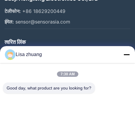
टेलीफोन:
+86 18629200449
ईमेल:
sensor@sensorasia.com
त्वरित लिंक
घर
Lisa zhuang
उत्पादों
7:30 AM
वीआर शो
हमारे बारे में
Good day, what product are you looking for?
कारखाना भ्रमण
गुणवत्ता नियंत्रण
संपर्क करें
एक उद्धरण का अनुरोध करें