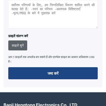
फ़ाइलें संलग्न करें
फ़ाइलें चुनें
आप 5 फ़ाइलों तक अपलोड कर सकते हैं और प्रत्येक फ़ाइल का आकार अधिकतम 10M
है।
जमा करें
Baoji Hengtong Electronics Co., LTD