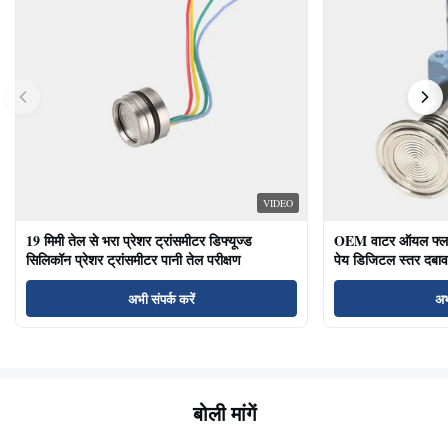
VIDEO
19 मिमी तेल से भरा प्रेशर ट्रांसमीटर डिफ्यूज्ड
OEM वाटर ऑयल फ्लश ड
सिलिकॉन प्रेशर ट्रांसमीटर पानी तेल परीक्षण
पेय डिजिटल स्तर दबाव
अभी संपर्क करें
अभ
बोली मांगें