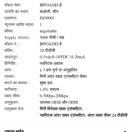
मॉडल नंबर:
BP93420D-है
उत्पत्ति का स्थान:
बाओजी, चीन
प्रमाणन:
ISO9001
न्यूनतम आदेश मात्रा:
1
कीमत:
negotiable
Supply Ability:
5000 पीसी / माह
मॉडल नं.::
BP93420D-है
शक्ति::
24 वीडीसी
आउटपुट::
0-5vdc/0-10VDC /4-20mA
विनिर्देश::
प्लास्टिक आवास
धागा::
¢ 3 हवा मुर्गा या अनुकूलित
प्रकार::
मिनी अंतर दबाव ट्रांसमीटर सेंसर
मापने का माध्यम::
शुष्क हवा
सटीकता::
1.0% एफएस
दबाव सीमा::
0-500pa~200kpa
अनुकूलन::
उपलब्ध OEM और ODM
मिनी विभेदक दबाव ट्रांसमीटर
प्रमुखता देना:
,
प्लास्टिक अंतर दबाव ट्रांसमीटर
अंतर दबाव सेंसर 24 वीडीसी
,
उत्पाद वर्णन