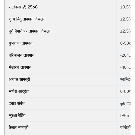
सटीकता @ 25oC
±0.5% (
शून्य बिंदु तापमान विचलन
±2.5% F
पूर्ण पैमाने पर तापमान विचलन
±2.5% F
मुआवजा तापमान
0-50oC
परिचालन तापमान
-20°C स
भंडारण तापमान
-40°C स
आवास सामग्री
प्लास्टिक
सापेक्ष आर्द्रता
0-80%
दबाव
संबंध
φ6 हवा न
सुरक्षा रेटिंग
IP65
केबल सामग्री
पॉलीएथिल