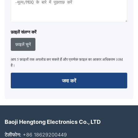
फ़ाइलें संलग्न करें
फ़ाइलें चुनें
आप 5 फ़ाइलों तक अपलोड कर सकते हैं और प्रत्येक फ़ाइल का आकार अधिकतम 10M
है।
जमा करें
Baoji Hengtong Electronics Co., LTD
टेलीफोन:
+86 18629200449