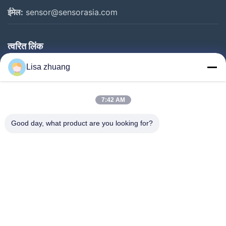
ईमेल:
sensor@sensorasia.com
त्वरित लिंक
घर
Lisa zhuang
उत्पादों
7:42 AM
वीआर शो
हमारे बारे में
Good day, what product are you looking for?
कारखाना भ्रमण
गुणवत्ता नियंत्रण
संपर्क करें
एक उद्धरण का अनुरोध करें
समाचार