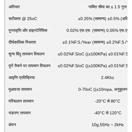
अतिभार
नामित सीमा का ≤ 1.5 गुना
सटीकता @ 25oC
±0.25% (सामान्य) ±0.5% (अधिक
पुनरावृत्ति और हाइस्टेरिसिस
0.02% एफ.एस. (सामान्य) 0.05% एफ.एस.
दीर्घकालिक स्थिरता
±0.1%F.S./Year (सामान्य) ±0.2%F.S./Ye
शून्य बिंदु तापमान विचलन
±0.02%F.S/oC ((≤100KPa) ±0.01%F.S/o
पूर्ण पैमाने पर तापमान विचलन
±0.02%F.S/oC ((≤100KPa) ±0.01%F.S/o
आवृत्ति प्रतिक्रिया
2.4Khz
मुआवजा तापमान
0-70oC ((≤10mpa, अनुकूलन योग
परिचालन तापमान
-20°C से 80°C
भंडारण तापमान
-40°C से 120°C
कंपन
10g,55Hz ~ 2kHz