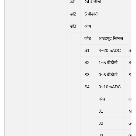
डी1
24 वीडीसी
डी2
5 वीडीसी
डी3
अन्य
कोड
आउटपुट सिग्नल
S1
4~20mADC
S5
S2
1~5 वीडीसी
S6
S3
0~5 वीडीसी
S7
S4
0~10mADC
कोड
दबाव
J1
M20
J2
G1/
J3
G1/