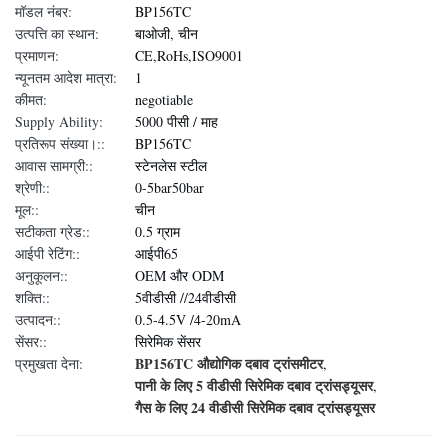
मॉडल नंबर:
BP156TC
उत्पत्ति का स्थान:
बाओजी, चीन
प्रमाणन:
CE,RoHs,ISO9001
न्यूनतम आदेश मात्रा:
1
कीमत:
negotiable
Supply Ability:
5000 पीसी / माह
प्रतिरूप संख्या।::
BP156TC
आवास सामग्री::
स्टेनलेस स्टील
श्रेणी::
0-5bar50bar
मूल::
चीन
सटीकता ग्रेड::
0.5 ग्राम
आईपी ​​रेटिंग::
आईपी65
अनुकूलन::
OEM और ODM
शक्ति::
5वीडीसी //24वीडीसी
उत्पादन::
0.5-4.5V /4-20mA
सेंसर::
सिरेमिक सेंसर
BP156TC औद्योगिक दबाव ट्रांसमीटर
प्रमुखता देना:
,
पानी के लिए 5 वीडीसी सिरेमिक दबाव ट्रांसड्यूसर
,
गैस के लिए 24 वीडीसी सिरेमिक दबाव ट्रांसड्यूसर