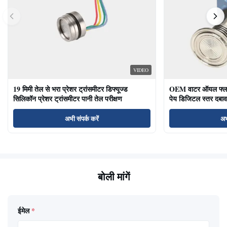
VIDEO
19 मिमी तेल से भरा प्रेशर ट्रांसमीटर डिफ्यूज्ड
OEM वाटर ऑयल फ्लश ड
सिलिकॉन प्रेशर ट्रांसमीटर पानी तेल परीक्षण
पेय डिजिटल स्तर दबाव
अभी संपर्क करें
अभ
बोली मांगें
ईमेल
*