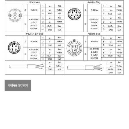
चयनित उदाहरण