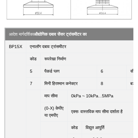
आदेश मार्गदर्शिका
औद्योगिक दबाव सेंसर ट्रांसमीटर का
BP15X
एनालॉग दबाव ट्रांसमीटर
कोड
रूपरेखा निर्माण
5
पैकर्ड प्लग
6
सील 
7
मिनी हिरश्मान कनेक्टर
8
बड़ा
माप सीमा
0kPa ~ 10kPa...5MPa
(0-X) केपीए
एक्सः
वास्तविक माप सीमा दर्शाता है
या एमपीए
कोड
विद्युत आपूर्ति