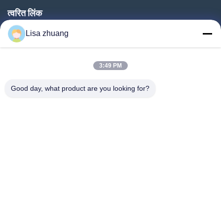
त्वरित लिंक
घर
Lisa zhuang
उत्पादों
3:49 PM
वीआर शो
हमारे बारे में
Good day, what product are you looking for?
कारखाना भ्रमण
गुणवत्ता नियंत्रण
संपर्क करें
एक उद्धरण का अनुरोध करें
समाचार
Follow Us