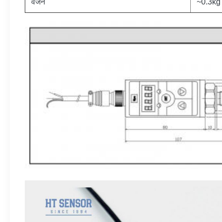
वजन
~0.3kg