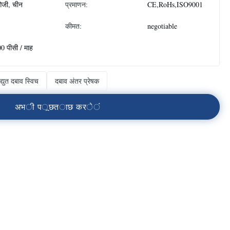
जी, चीन
प्रमाणन:
CE,RoHs,ISO9001
कीमत:
negotiable
0 पीसी / माह
द्युत दबाव स्विच
दबाव अंतर प्रेषक
अ
भ
ी
प
ू
छ
त
ा
छ
क
र
े
ं