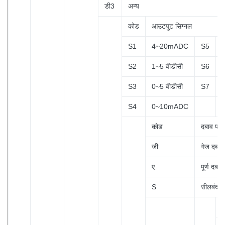
डी3
अन्य
कोड
आउटपुट सिग्नल
S1
4~20mADC
S5
S2
1~5 वीडीसी
S6
S3
0~5 वीडीसी
S7
S4
0~10mADC
कोड
दबाव प्र
जी
गेज दबाव
ए
पूर्ण दबाव
S
सीलबंद सं