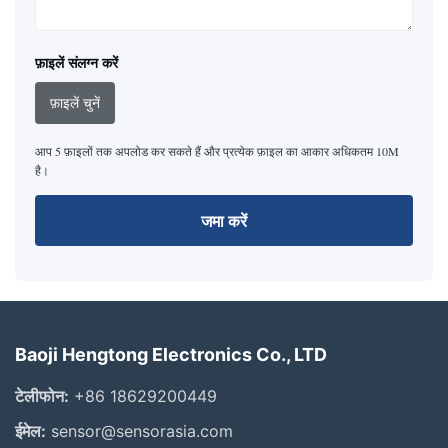
फ़ाइलें संलग्न करें
फ़ाइलें चुनें
आप 5 फ़ाइलों तक अपलोड कर सकते हैं और प्रत्येक फ़ाइल का आकार अधिकतम 10M
है।
जमा करें
Baoji Hengtong Electronics Co., LTD
टेलीफोन:
+86 18629200449
ईमेल:
sensor@sensorasia.com