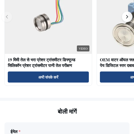
VIDEO
19 मिमी तेल से भरा प्रेशर ट्रांसमीटर डिफ्यूज्ड
OEM वाटर ऑयल फ्लश ड
सिलिकॉन प्रेशर ट्रांसमीटर पानी तेल परीक्षण
पेय डिजिटल स्तर दबाव
अभी संपर्क करें
अभ
बोली मांगें
ईमेल
*