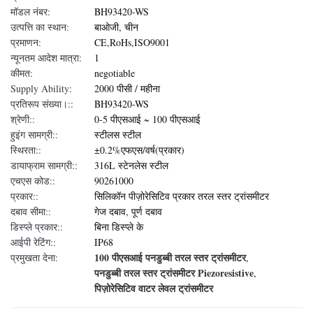
मॉडल नंबर:
BH93420-WS
उत्पत्ति का स्थान:
बाओजी, चीन
प्रमाणन:
CE,RoHs,ISO9001
न्यूनतम आदेश मात्रा:
1
कीमत:
negotiable
Supply Ability:
2000 पीसी / महीना
प्रतिरूप संख्या।::
BH93420-WS
श्रेणी::
0-5 पीएसआई ~ 100 पीएसआई
हुइंग सामग्री::
स्टीलस स्टील
स्थिरता::
±0.2%एफएस/वर्ष(प्रकार)
डायाफ्राम सामग्री::
316L स्टेनलेस स्टील
एचएस कोड::
90261000
प्रकार::
सिलिकॉन पीज़ोरेसिटिव प्रकार तरल स्तर ट्रांसमीटर
दबाव सीमा::
गेज दबाव, पूर्ण दबाव
डिस्प्ले प्रकार::
बिना डिस्प्ले के
आईपी ​​रेटिंग::
IP68
100 पीएसआई पनडुब्बी तरल स्तर ट्रांसमीटर
प्रमुखता देना:
,
पनडुब्बी तरल स्तर ट्रांसमीटर Piezoresistive
,
पिज़ोरेसिटिव वाटर लेवल ट्रांसमीटर