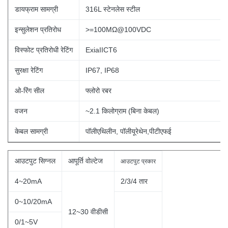
डायफ्राम सामग्री
316L स्टेनलेस स्टील
इन्सुलेशन प्रतिरोध
>=100MΩ@100VDC
विस्फोट प्रतिरोधी रेटिंग
ExiaIICT6
सुरक्षा रेटिंग
IP67, IP68
ओ-रिंग सील
फ्लोरो रबर
वजन
~2.1 किलोग्राम (बिना
केबल)
केबल सामग्री
पॉलीएथिलीन, पॉलीयूरेथेन,पीटीएफई
आउटपुट सिग्नल
आपूर्ति वोल्टेज
आउटपुट प्रकार
4~20mA
2/3/4 तार
0~10/20mA
12~30 वीडीसी
0/1~5V