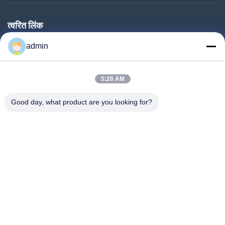
त्वरित लिंक
घर
admin
उत्पादों
5:26 AM
वीआर शो
हमारे बारे में
Good day, what product are you looking for?
कारखाना भ्रमण
गुणवत्ता नियंत्रण
संपर्क करें
एक उद्धरण का अनुरोध करें
समाचार
Follow Us