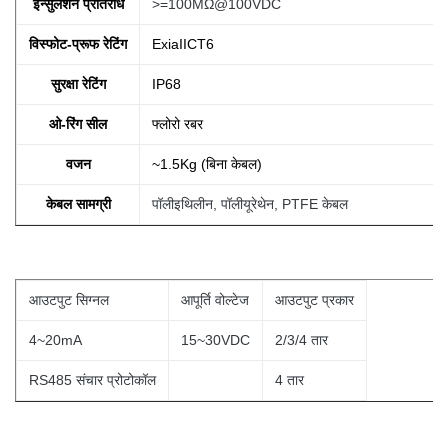
इन्सुलेशन प्रतिरोध
>=100MΩ@100VDC
विस्फोट-प्रूफ रेटिंग
ExiaIICT6
सुरक्षा रेटिंग
IP68
ओ-रिंग सील
फ्लोरो रबर
वजन
~1.5Kg (बिना
केबल)
केबल सामग्री
पॉलीइथिलीन, पॉलीयूरेथेन, PTFE केबल
आउटपुट सिग्नल
आपूर्ति वोल्टेज
आउटपुट प्रकार
4~20mA
15~30VDC
2/3/4 तार
RS485 संचार प्रोटोकॉल
4
तार