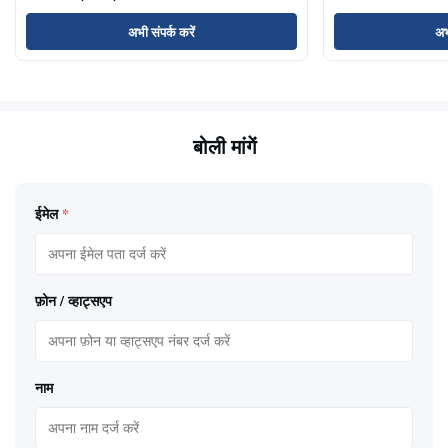
अभी संपर्क करें
अभ
बोली मांगें
ईमेल
*
फ़ोन / व्हाट्सएप
नाम