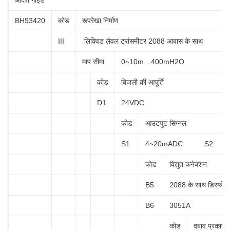
BH93420
कोड
रूपरेखा निर्माण
III
लिक्विड लेवल ट्रांसमीटर 2088 आवास के साथ
माप सीमा
0~10m…400mH2O
कोड
बिजली की आपूर्ति
D1
24VDC
कोड
आउटपुट सिग्नल
S1
4~20mADC
S2
कोड
विद्युत कनेक्शन
B5
2088 के साथ
डिस्प्ले
B6
3051A
कोड
दबाव प्रकार