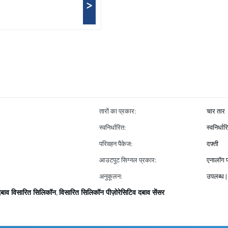
>
तारों का प्रकार:
चार तार
स्वनिर्धारित:
स्वनिर्धार
परिवहन पैकेज:
दफ़्ती
आउटपुट सिग्नल प्रकार:
एनालॉग 
अनुकूलन:
उपलब्ध |
दबाव विसारित सिलिकॉन
विसारित सिलिकॉन पीज़ोरेसिटिव दबाव सेंसर
,