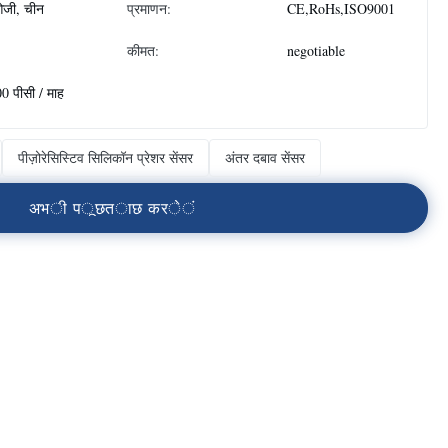
जी, चीन
प्रमाणन:
CE,RoHs,ISO9001
कीमत:
negotiable
0 पीसी / माह
पीज़ोरेसिस्टिव सिलिकॉन प्रेशर सेंसर
अंतर दबाव सेंसर
अ
भ
ी
प
ू
छ
त
ा
छ
क
र
े
ं