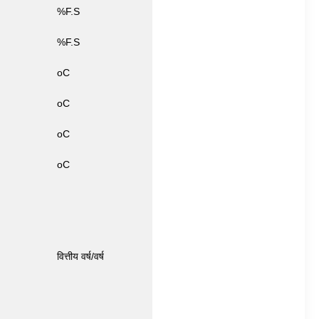
%F.S
%F.S
oC
oC
oC
oC
वित्तीय वर्ष/वर्ष