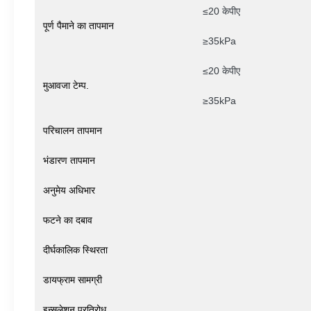
≤20 केपीए
पूर्ण पैमाने का तापमान
≥35kPa
≤20 केपीए
मुआवजा टेम्प.
≥35kPa
परिचालन तापमान
भंडारण तापमान
अनुमेय अधिभार
फटने का दबाव
दीर्घकालिक स्थिरता
डायफ्राम सामग्री
इन्सुलेशन प्रतिरोध