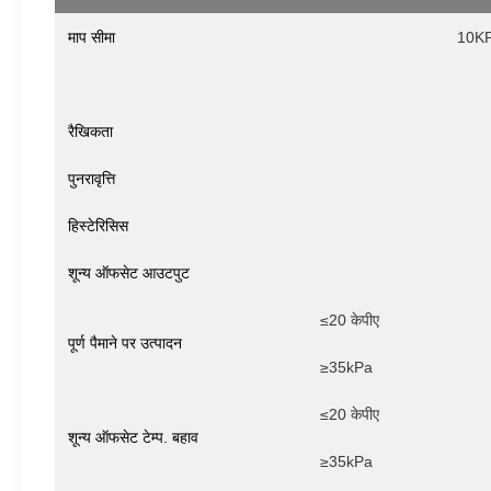
माप सीमा
10KP
रैखिकता
पुनरावृत्ति
हिस्टेरिसिस
शून्य ऑफसेट आउटपुट
≤20 केपीए
पूर्ण पैमाने पर उत्पादन
≥35kPa
≤20 केपीए
शून्य ऑफसेट टेम्प. बहाव
≥35kPa