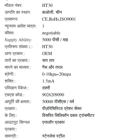
मॉडल नंबर:
HT30
उत्पत्ति का स्थान:
बाओजी, चीन
प्रमाणन:
CE,RoHs,ISO9001
न्यूनतम आदेश मात्रा:
1
कीमत:
negotiable
Supply Ability:
5000 पीसी / माह
प्रतिरूप संख्या।::
HT30
धागा प्रकार::
OEM
तारों का प्रकार::
चार तार
मापने का माध्यम::
गैस और तरल
श्रेणी::
0-10kpa~20mpa
शक्ति::
1.5mA
परिवहन पैकेज::
दफ़्ती
एचएस कोड::
9026209090
आपूर्ति की क्षमता::
50000 पीसीएस / वर्ष
प्रकार::
पीज़ोरेसिस्टिव प्रेशर सेंसर
के लिए::
विसरित सिलिकॉन दबाव ट्रांसमीटर
आउटपुट सिग्नल
एनालॉग प्रकार
प्रकार::
सामग्री::
स्टेनलेस स्टील