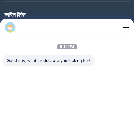
त्वरित लिंक
घर
Lisa zhuang
उत्पादों
9:16 PM
वीआर शो
हमारे बारे में
Good day, what product are you looking for?
कारखाना भ्रमण
गुणवत्ता नियंत्रण
संपर्क करें
एक उद्धरण का अनुरोध करें
समाचार
Follow Us