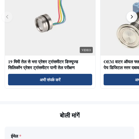
VIDEO
19 मिमी तेल से भरा प्रेशर ट्रांसमीटर डिफ्यूज्ड
OEM वाटर ऑयल फ्लश ड
सिलिकॉन प्रेशर ट्रांसमीटर पानी तेल परीक्षण
पेय डिजिटल स्तर दबाव
अभी संपर्क करें
अभ
बोली मांगें
ईमेल
*