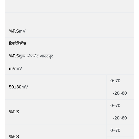
%F.S
mV
हिस्टैरिसीस
%F.S
शून्य ऑफसेट आउटपुट
mV
mV
0~70
50±30
mV
-20~80
0~70
%F.S
-20~80
0~70
%F.S