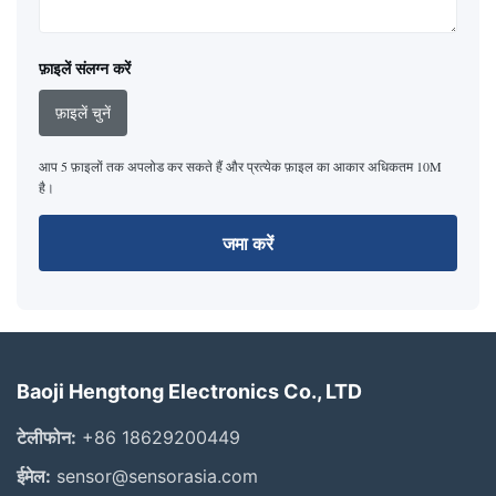
फ़ाइलें संलग्न करें
फ़ाइलें चुनें
आप 5 फ़ाइलों तक अपलोड कर सकते हैं और प्रत्येक फ़ाइल का आकार अधिकतम 10M
है।
जमा करें
Baoji Hengtong Electronics Co., LTD
टेलीफोन:
+86 18629200449
ईमेल:
sensor@sensorasia.com